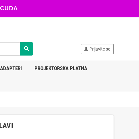
ARACUDA
search
person
Prijavite se
 ADAPTERI
PROJEKTORSKA PLATNA
LAVI