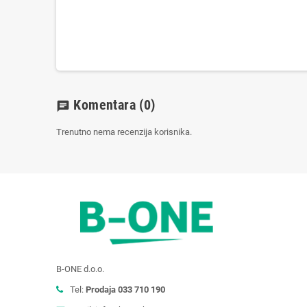
Komentara
(0)
chat
Trenutno nema recenzija korisnika.
B-ONE d.o.o.
Tel:
Prodaja 033 710 190