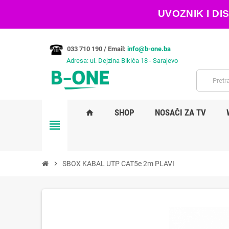
UVOZNIK I D
033 710 190 /
Email:
info@b-one.ba
Adresa: ul. Dejzina Bikića 18 - Sarajevo
SHOP
NOSAČI ZA TV
home
view_headline
chevron_right
SBOX KABAL UTP CAT5e 2m PLAVI