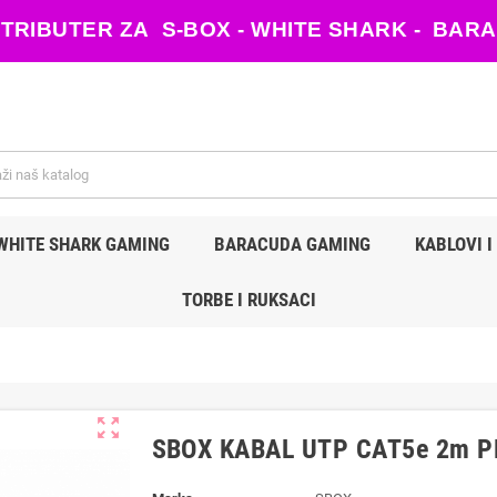
ISTRIBUTER ZA S-BOX - WHITE SHARK - B
WHITE SHARK GAMING
BARACUDA GAMING
KABLOVI I
TORBE I RUKSACI
zoom_out_map
SBOX KABAL UTP CAT5e 2m P