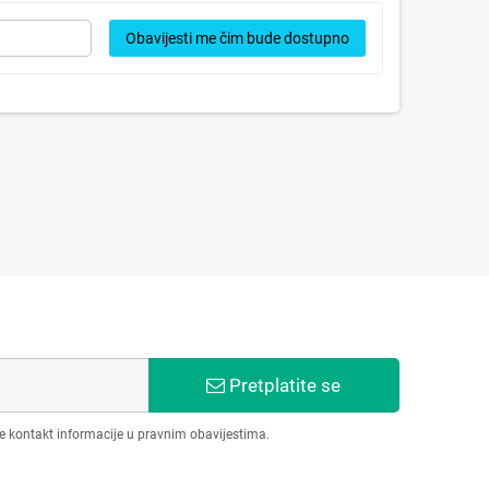
Obavijesti me čim bude dostupno
Pretplatite se
še kontakt informacije u pravnim obavijestima.