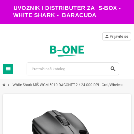
UVOZNIK I DISTRIBUTER ZA S-BOX -
WHITE SHARK - BARACUDA
person
Prijavite se
view_headline
search
chevron_right
White Shark MIŠ WGM-5019 DAGONET-2 / 24.000 DPI - Crni/Wireless