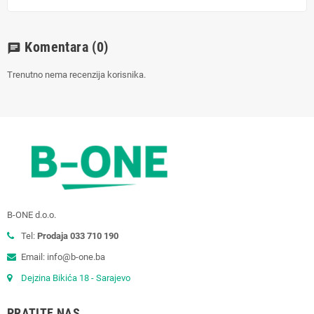
Komentara
(0)
chat
Trenutno nema recenzija korisnika.
B-ONE d.o.o.
Tel:
Prodaja 033 710 190
Email: info@b-one.ba
Dejzina Bikića 18 - Sarajevo
PRATITE NAS