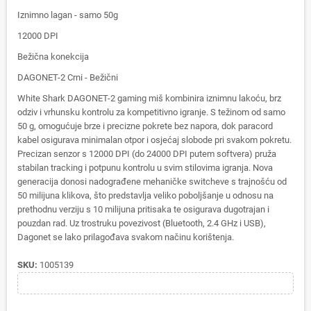
Iznimno lagan - samo 50g
12000 DPI
Bežična konekcija
DAGONET-2 Crni - Bežični
White Shark DAGONET-2 gaming miš kombinira iznimnu lakoću, brz
odziv i vrhunsku kontrolu za kompetitivno igranje. S težinom od samo
50 g, omogućuje brze i precizne pokrete bez napora, dok paracord
kabel osigurava minimalan otpor i osjećaj slobode pri svakom pokretu.
Precizan senzor s 12000 DPI (do 24000 DPI putem softvera) pruža
stabilan tracking i potpunu kontrolu u svim stilovima igranja. Nova
generacija donosi nadograđene mehaničke switcheve s trajnošću od
50 milijuna klikova, što predstavlja veliko poboljšanje u odnosu na
prethodnu verziju s 10 milijuna pritisaka te osigurava dugotrajan i
pouzdan rad. Uz trostruku povezivost (Bluetooth, 2.4 GHz i USB),
Dagonet se lako prilagođava svakom načinu korištenja.
SKU:
1005139