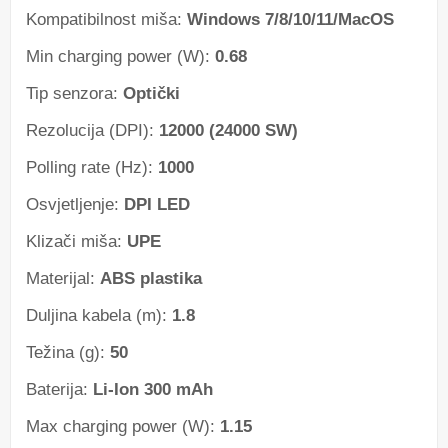
Kompatibilnost miša:
Windows 7/8/10/11/MacOS
Min charging power (W):
0.68
Tip senzora:
Optički
Rezolucija (DPI):
12000 (24000 SW)
Polling rate (Hz):
1000
Osvjetljenje:
DPI LED
Klizači miša:
UPE
Materijal:
ABS plastika
Duljina kabela (m):
1.8
Težina (g):
50
Baterija:
Li-Ion 300 mAh
Max charging power (W):
1.15