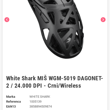
chevron_left
chevron_right
White Shark MIŠ WGM-5019 DAGONET-
2 / 24.000 DPI - Crni/Wireless
Marka
WHITE SHARK
Referenca
1005139
EAN13
3858894509874