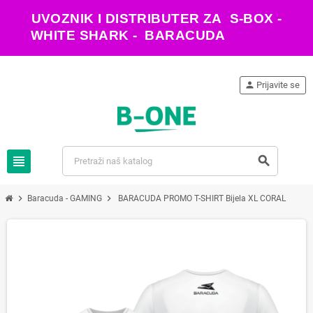
UVOZNIK I DISTRIBUTER ZA S-BOX -
WHITE SHARK - BARACUDA
person
Prijavite se
view_headline
search
chevron_right
chevron_right
Baracuda - GAMING
BARACUDA PROMO T-SHIRT Bijela XL CORAL