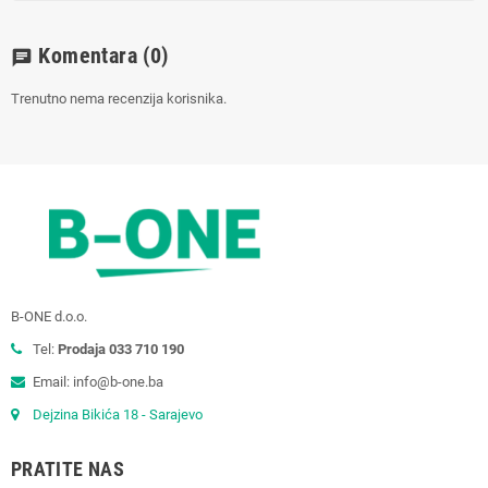
Komentara
(0)
chat
Trenutno nema recenzija korisnika.
B-ONE d.o.o.
Tel:
Prodaja 033 710 190
Email: info@b-one.ba
Dejzina Bikića 18 - Sarajevo
PRATITE NAS