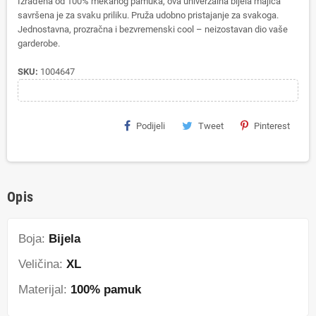
Izrađena od 100% mekanog pamuka, ova univerzalna bijela majica
savršena je za svaku priliku. Pruža udobno pristajanje za svakoga.
Jednostavna, prozračna i bezvremenski cool – neizostavan dio vaše
garderobe.
SKU:
1004647
Podijeli
Tweet
Pinterest
Opis
Boja:
Bijela
Veličina:
XL
Materijal:
100% pamuk