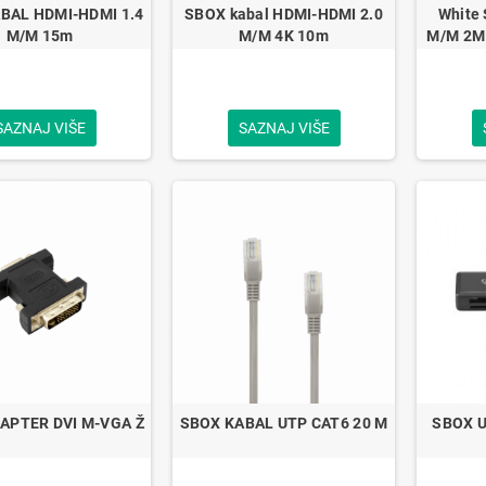
BAL HDMI-HDMI 1.4
SBOX kabal HDMI-HDMI 2.0
White 
M/M 15m
M/M 4K 10m
M/M 2M
SAZNAJ VIŠE
SAZNAJ VIŠE
APTER DVI M-VGA Ž
SBOX KABAL UTP CAT6 20 M
SBOX U