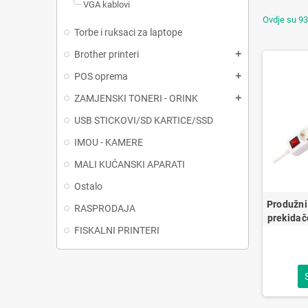
VGA kablovi
Ovdje su 93
Torbe i ruksaci za laptope
Brother printeri
add
POS oprema
add
ZAMJENSKI TONERI - ORINK
add
USB STICKOVI/SD KARTICE/SSD
IMOU - KAMERE
MALI KUĆANSKI APARATI
Ostalo
Produžni 
RASPRODAJA
prekida
FISKALNI PRINTERI