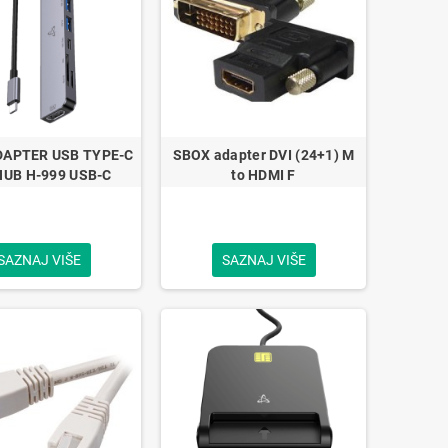
DAPTER USB TYPE-C
SBOX adapter DVI (24+1) M
HUB H-999 USB-C
to HDMI F
SAZNAJ VIŠE
SAZNAJ VIŠE