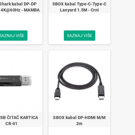
Shark kabal DP-DP
SBOX kabal Type-C-Type-C
 4K@60Hz - MAMBA
Lanyard 1.5M - Crni
SAZNAJ VIŠE
SAZNAJ VIŠE
SB ČITAČ KARTICA
SBOX kabal DP-HDMI M/M
CR-01
2m