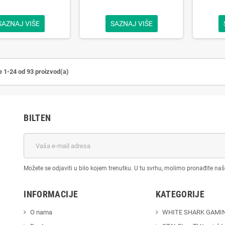
SAZNAJ VIŠE
SAZNAJ VIŠE
e 1-24 od 93 proizvod(a)
BILTEN
Možete se odjaviti u bilo kojem trenutku. U tu svrhu, molimo pronađite na
INFORMACIJE
KATEGORIJE
O nama
WHITE SHARK GAMI