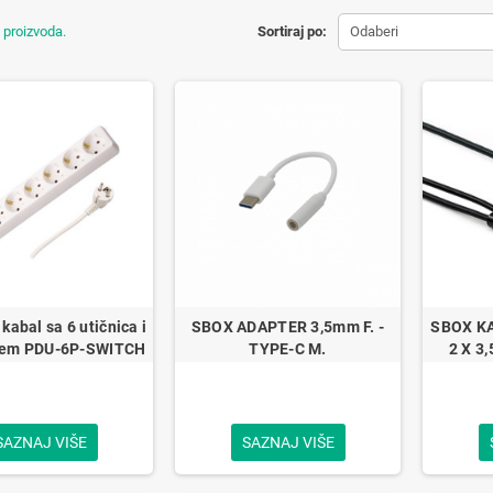
 proizvoda.
Sortiraj po:
Odaberi
kabal sa 6 utičnica i
SBOX ADAPTER 3,5mm F. -
SBOX KA
čem PDU-6P-SWITCH
TYPE-C M.
2 X 3
SAZNAJ VIŠE
SAZNAJ VIŠE