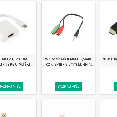
ADAPTER HDMI
White Shark KABAL 3,5mm
SBOX K
I - TYPE C MUŠKI
x2 F. 3Pin - 3,5mm M. 4Pin
0,2M
SAZNAJ VIŠE
SAZNAJ VIŠE