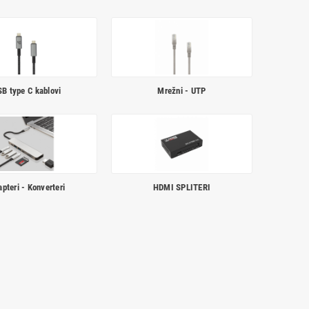
B type C kablovi
Mrežni - UTP
pteri - Konverteri
HDMI SPLITERI