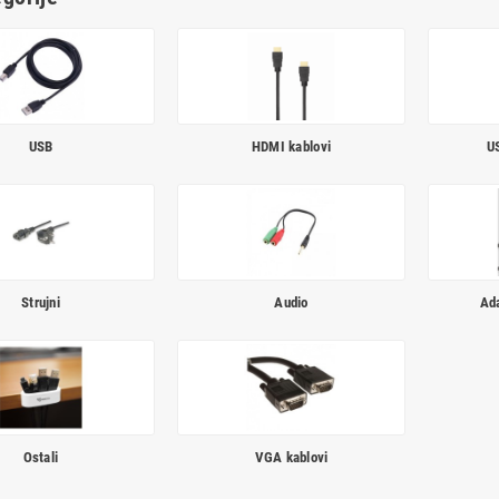
USB
HDMI kablovi
US
Strujni
Audio
Ada
Ostali
VGA kablovi