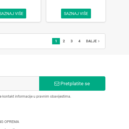
SAZNAJ VIŠE
SAZNAJ VIŠE
1
2
3
4
navigate_next
DALJE
Pretplatite se
še kontakt informacije u pravnim obavijestima.
NG OPREMA