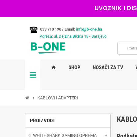
UVOZNIK I D
033 710 190 /
Email:
info@b-one.ba
Adresa: ul. Dejzina Bikića 18 - Sarajevo
SHOP
NOSAČI ZA TV
home
view_headline
chevron_right
KABLOVI I ADAPTERI
KABLO
PROIZVODI
Podkate
WHITE SHARK GAMING OPREMA
add