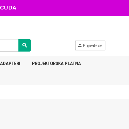
ARACUDA
search
person
Prijavite se
 ADAPTERI
PROJEKTORSKA PLATNA