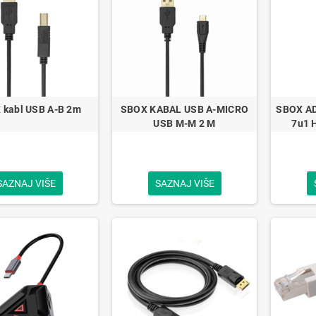
 kabl USB A-B 2m
SBOX KABAL USB A-MICRO
SBOX A
USB M-M 2 M
7u1 
SAZNAJ VIŠE
SAZNAJ VIŠE