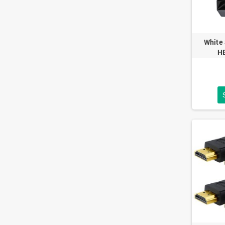
White
H