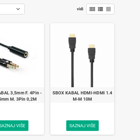
view_comfy
view_list
view_headline
vidi
BAL 3,5mm F. 4Pin -
SBOX KABAL HDMI-HDMI 1.4
,5mm M. 3Pin 0,2M
M-M 10M
SAZNAJ VIŠE
SAZNAJ VIŠE