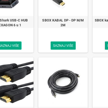
 Shark USB-C HUB
SBOX KABAL DP - DP M/M
SBOX ka
EXAGON 6 u 1
2M
SAZNAJ VIŠE
SAZNAJ VIŠE