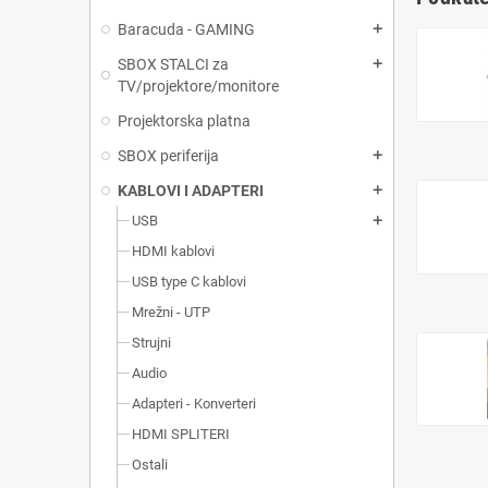
Baracuda - GAMING
add
SBOX STALCI za
add
TV/projektore/monitore
Projektorska platna
SBOX periferija
add
KABLOVI I ADAPTERI
add
USB
add
HDMI kablovi
USB type C kablovi
Mrežni - UTP
Strujni
Audio
Adapteri - Konverteri
HDMI SPLITERI
Ostali