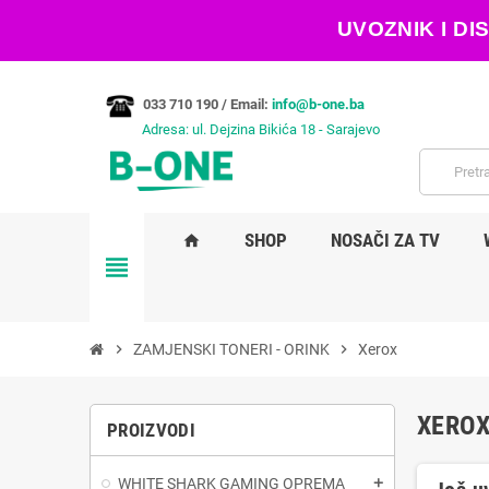
UVOZNIK I D
033 710 190 /
Email:
info@b-one.ba
Adresa: ul. Dejzina Bikića 18 - Sarajevo
SHOP
NOSAČI ZA TV
home
view_headline
chevron_right
ZAMJENSKI TONERI - ORINK
chevron_right
Xerox
XERO
PROIZVODI
WHITE SHARK GAMING OPREMA
add