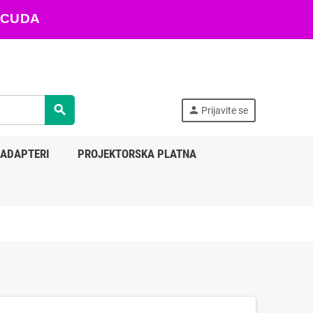
ARACUDA
search
person
Prijavite se
 ADAPTERI
PROJEKTORSKA PLATNA