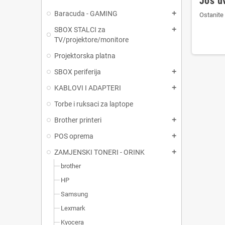
Još u
Baracuda - GAMING
add
Ostanite 
SBOX STALCI za
add
TV/projektore/monitore
Projektorska platna
SBOX periferija
add
KABLOVI I ADAPTERI
add
Torbe i ruksaci za laptope
Brother printeri
add
POS oprema
add
ZAMJENSKI TONERI - ORINK
add
brother
HP
Samsung
Lexmark
Kyocera