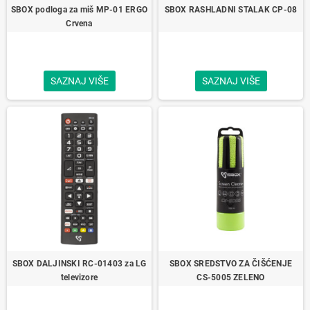
SBOX podloga za miš MP-01 ERGO
SBOX RASHLADNI STALAK CP-08
Crvena
SAZNAJ VIŠE
SAZNAJ VIŠE
SBOX DALJINSKI RC-01403 za LG
SBOX SREDSTVO ZA ČIŠĆENJE
televizore
CS-5005 ZELENO