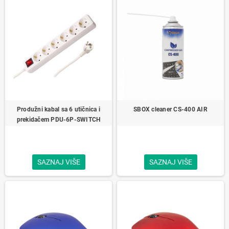
Produžni kabal sa 6 utičnica i
SBOX cleaner CS-400 AIR
prekidačem PDU-6P-SWITCH
SAZNAJ VIŠE
SAZNAJ VIŠE