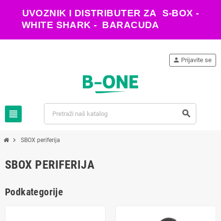
UVOZNIK I DISTRIBUTER ZA S-BOX -
WHITE SHARK - BARACUDA
person
Prijavite se
view_headline
search
chevron_right
SBOX periferija
SBOX PERIFERIJA
Podkategorije