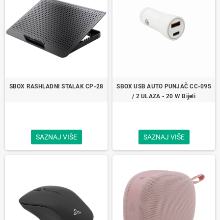
SBOX RASHLADNI STALAK CP-28
SBOX USB AUTO PUNJAČ CC-095
/ 2 ULAZA - 20 W Bijeli
SAZNAJ VIŠE
SAZNAJ VIŠE