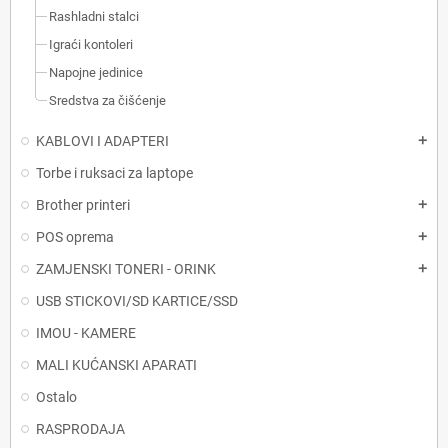
Rashladni stalci
Igraći kontoleri
Napojne jedinice
Sredstva za čišćenje
KABLOVI I ADAPTERI
add
Torbe i ruksaci za laptope
Brother printeri
add
POS oprema
add
ZAMJENSKI TONERI - ORINK
add
USB STICKOVI/SD KARTICE/SSD
IMOU - KAMERE
MALI KUĆANSKI APARATI
Ostalo
RASPRODAJA