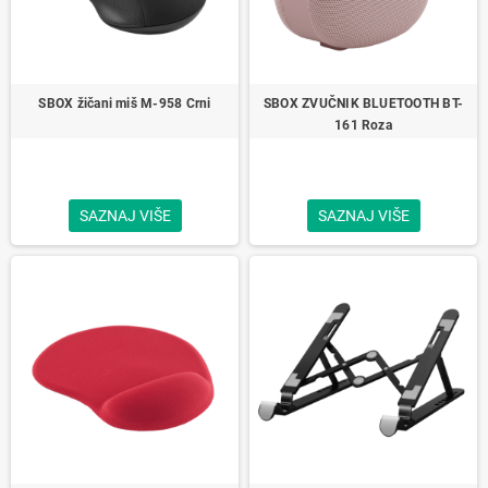
SBOX žičani miš M-958 Crni
SBOX ZVUČNIK BLUETOOTH BT-
161 Roza
SAZNAJ VIŠE
SAZNAJ VIŠE