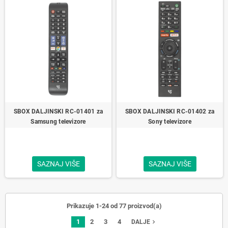
SBOX DALJINSKI RC-01401 za
SBOX DALJINSKI RC-01402 za
Samsung televizore
Sony televizore
SAZNAJ VIŠE
SAZNAJ VIŠE
Prikazuje 1-24 od 77 proizvod(a)
1
2
3
4
navigate_next
DALJE