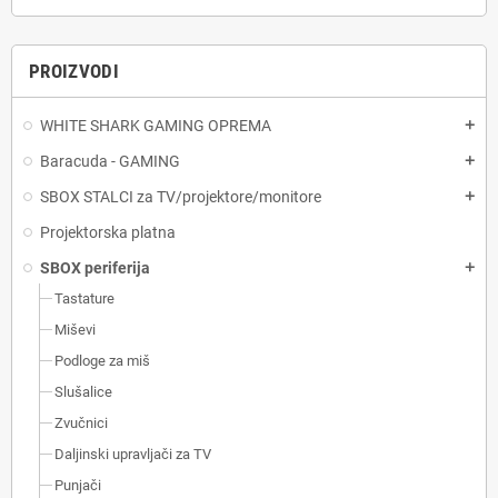
PROIZVODI
WHITE SHARK GAMING OPREMA
add
Baracuda - GAMING
add
SBOX STALCI za TV/projektore/monitore
add
Projektorska platna
SBOX periferija
add
Tastature
Miševi
Podloge za miš
Slušalice
Zvučnici
Daljinski upravljači za TV
Punjači