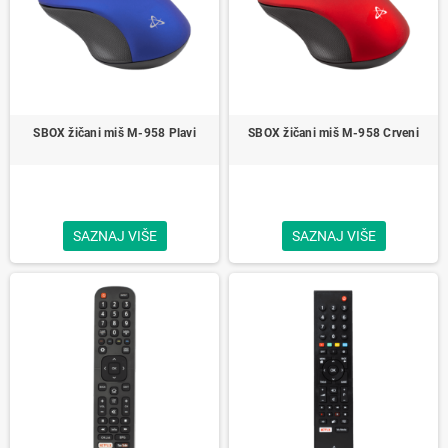
SBOX žičani miš M-958 Plavi
SBOX žičani miš M-958 Crveni
SAZNAJ VIŠE
SAZNAJ VIŠE