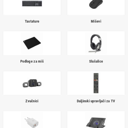
Tastature
Miševi
Podloge za miš
Slušalice
Zvučnici
Daljinski upravljači za TV