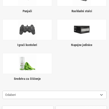
Punjači
Rashladni stalci
Igraći kontoleri
Napojne jedinice
Sredstva za čišćenje
Odaberi