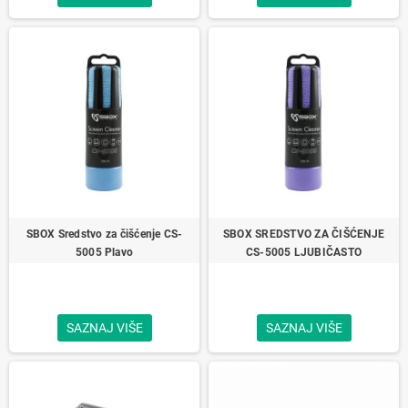
SBOX Sredstvo za čišćenje CS-
SBOX SREDSTVO ZA ČIŠĆENJE
5005 Plavo
CS-5005 LJUBIČASTO
SAZNAJ VIŠE
SAZNAJ VIŠE