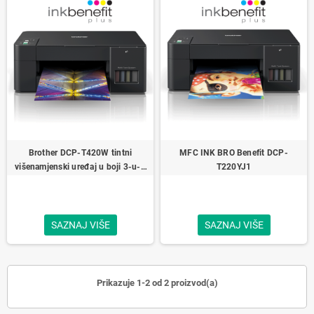
Brother DCP-T420W tintni
MFC INK BRO Benefit DCP-
višenamjenski uređaj u boji 3-u-1
T220YJ1
Brother InkBenefit Plus
SAZNAJ VIŠE
SAZNAJ VIŠE
Prikazuje 1-2 od 2 proizvod(a)