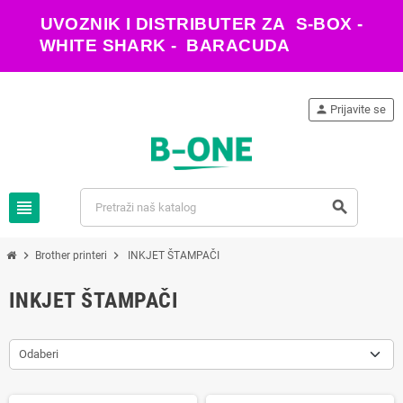
UVOZNIK I DISTRIBUTER ZA S-BOX -
WHITE SHARK - BARACUDA
person
Prijavite se
view_headline
search
chevron_right
chevron_right
Brother printeri
INKJET ŠTAMPAČI
INKJET ŠTAMPAČI
Odaberi