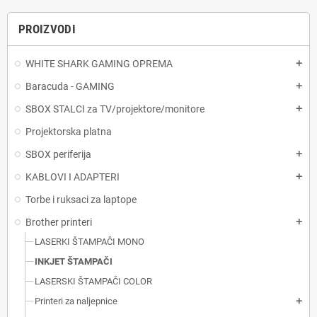
PROIZVODI
WHITE SHARK GAMING OPREMA
add
Baracuda - GAMING
add
SBOX STALCI za TV/projektore/monitore
add
Projektorska platna
SBOX periferija
add
KABLOVI I ADAPTERI
add
Torbe i ruksaci za laptope
Brother printeri
add
LASERKI ŠTAMPAČI MONO
INKJET ŠTAMPAČI
LASERSKI ŠTAMPAČI COLOR
Printeri za naljepnice
add