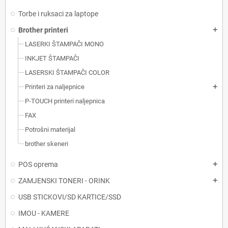
Torbe i ruksaci za laptope
Brother printeri
add
LASERKI ŠTAMPAČI MONO
INKJET ŠTAMPAČI
LASERSKI ŠTAMPAČI COLOR
Printeri za naljepnice
add
P-TOUCH printeri naljepnica
FAX
Potrošni materijal
brother skeneri
POS oprema
add
ZAMJENSKI TONERI - ORINK
add
USB STICKOVI/SD KARTICE/SSD
IMOU - KAMERE