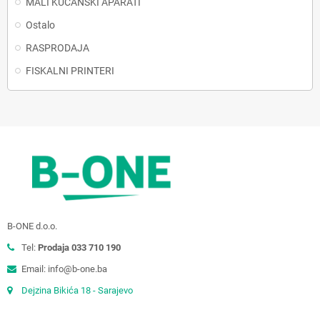
MALI KUĆANSKI APARATI
Ostalo
RASPRODAJA
FISKALNI PRINTERI
B-ONE d.o.o.
Tel:
Prodaja 033 710 190
Email: info@b-one.ba
Dejzina Bikića 18 - Sarajevo