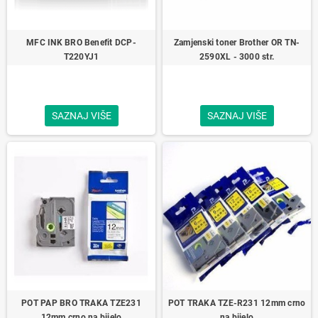
MFC INK BRO Benefit DCP-
Zamjenski toner Brother OR TN-
T220YJ1
2590XL - 3000 str.
SAZNAJ VIŠE
SAZNAJ VIŠE
POT PAP BRO TRAKA TZE231
POT TRAKA TZE-R231 12mm crno
12mm crno na bijelo
na bijelo