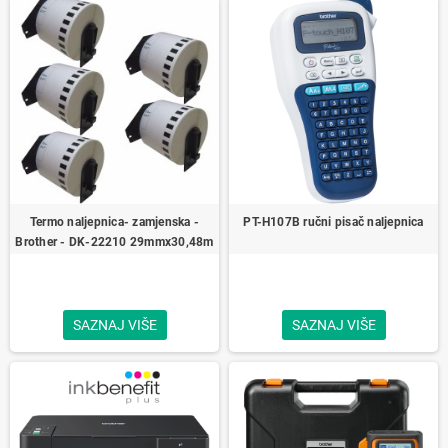
Termo naljepnica- zamjenska -
PT-H107B ručni pisač naljepnica
Brother - DK‑22210 29mmx30,48m
SAZNAJ VIŠE
SAZNAJ VIŠE