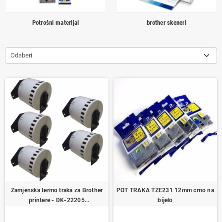
Potrošni materijal
brother skeneri
Odaberi
Zamjenska termo traka za Brother
POT TRAKA TZE231 12mm crno na
printere - DK‑22205
bijelo
62mmx30,48m