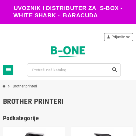
UVOZNIK I DISTRIBUTER ZA S-BOX -
WHITE SHARK - BARACUDA
person
Prijavite se
view_headline
search
chevron_right
Brother printeri
BROTHER PRINTERI
Podkategorije