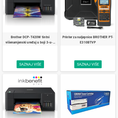
Brother DCP-T420W tintni
Printer za naljepnice BROTHER PT-
višenamjenski uređaj u boji 3-u-1
E310BTVP
Brother InkBenefit Plus
SAZNAJ VIŠE
SAZNAJ VIŠE