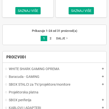
SAZNAJ VIŠE
SAZNAJ VIŠE
Prikazuje 1-24 od 31 proizvod(a)
1
2
navigate_next
DALJE
PROIZVODI
WHITE SHARK GAMING OPREMA
add
Baracuda - GAMING
add
SBOX STALCI za TV/projektore/monitore
add
Projektorska platna
SBOX periferija
add
KABLOVI I ADAPTERI
add