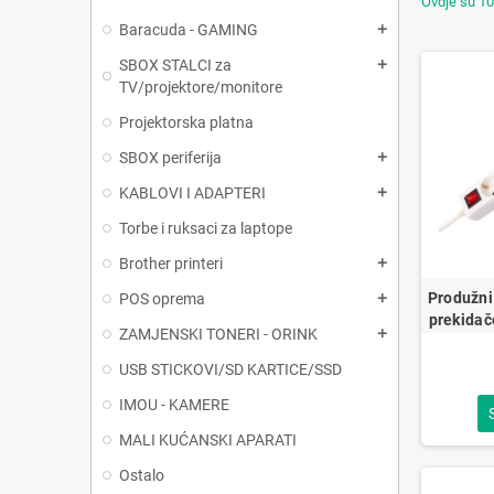
Ovdje su 10
Baracuda - GAMING
add
SBOX STALCI za
add
TV/projektore/monitore
Projektorska platna
SBOX periferija
add
KABLOVI I ADAPTERI
add
Torbe i ruksaci za laptope
Brother printeri
add
Produžni 
POS oprema
add
prekida
ZAMJENSKI TONERI - ORINK
add
USB STICKOVI/SD KARTICE/SSD
IMOU - KAMERE
MALI KUĆANSKI APARATI
Ostalo