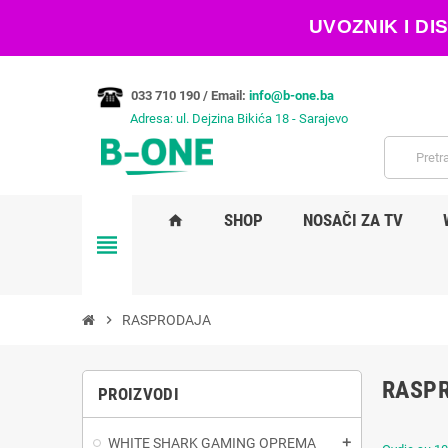
UVOZNIK I D
033 710 190 /
Email:
info@b-one.ba
Adresa: ul. Dejzina Bikića 18 - Sarajevo
SHOP
NOSAČI ZA TV
home
view_headline
chevron_right
RASPRODAJA
RASP
PROIZVODI
WHITE SHARK GAMING OPREMA
add