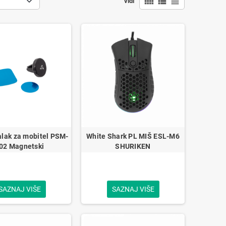
view_comfy
view_list
view_headline
vidi
lak za mobitel PSM-
White Shark PL MIŠ ESL-M6
02 Magnetski
SHURIKEN
SAZNAJ VIŠE
SAZNAJ VIŠE