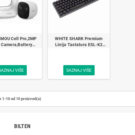
IMOU Cell Pro,2MP
WHITE SHARK Premium
i Camera,Battery
Linija Tastatura ESL-K2
ed kit with Wi-Fi
KATANA / US
SAZNAJ VIŠE
SAZNAJ VIŠE
e 1-10 od 10 proizvod(a)
BILTEN