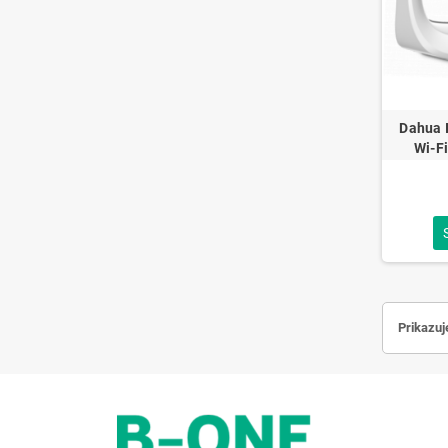
Dahua 
Wi-F
Power
Prikazuj