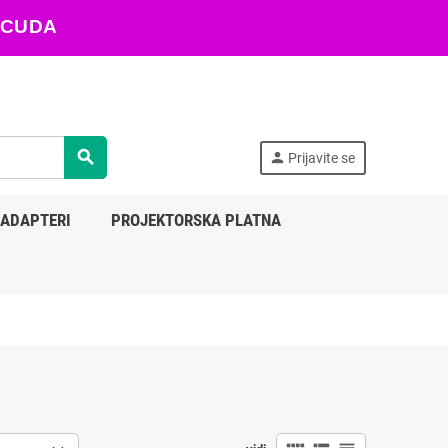
ARACUDA
search
person
Prijavite se
 ADAPTERI
PROJEKTORSKA PLATNA