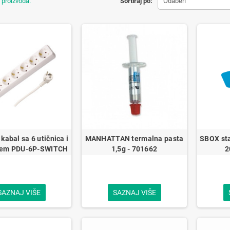
 proizvoda.
Sortiraj po:
Odaberi
kabal sa 6 utičnica i
MANHATTAN termalna pasta
SBOX sta
čem PDU-6P-SWITCH
1,5g - 701662
2
SAZNAJ VIŠE
SAZNAJ VIŠE