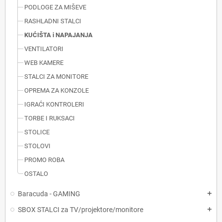
PODLOGE ZA MIŠEVE
RASHLADNI STALCI
KUĆIŠTA i NAPAJANJA
VENTILATORI
WEB KAMERE
STALCI ZA MONITORE
OPREMA ZA KONZOLE
IGRAĆI KONTROLERI
TORBE I RUKSACI
STOLICE
STOLOVI
PROMO ROBA
OSTALO
Baracuda - GAMING
add
SBOX STALCI za TV/projektore/monitore
add