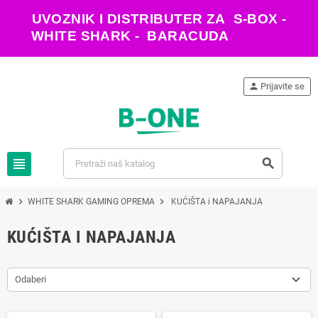
UVOZNIK I DISTRIBUTER ZA S-BOX -
WHITE SHARK - BARACUDA
person
Prijavite se
view_headline
search
chevron_right
chevron_right
WHITE SHARK GAMING OPREMA
KUĆIŠTA i NAPAJANJA
KUĆIŠTA I NAPAJANJA
Odaberi