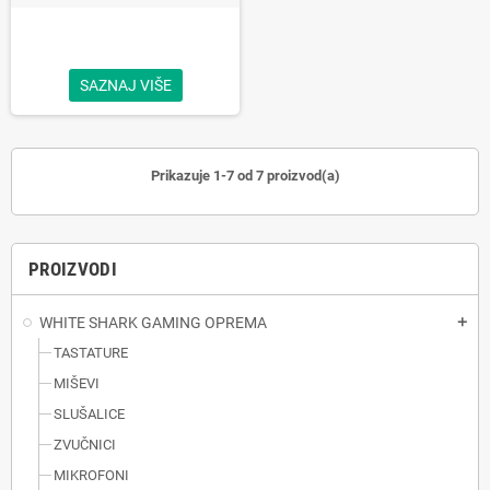
SAZNAJ VIŠE
Prikazuje 1-7 od 7 proizvod(a)
PROIZVODI
WHITE SHARK GAMING OPREMA
add
TASTATURE
MIŠEVI
SLUŠALICE
ZVUČNICI
MIKROFONI