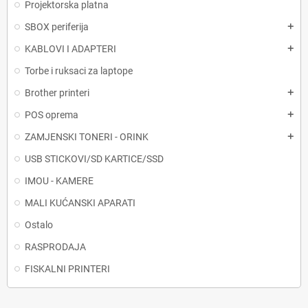
Projektorska platna
SBOX periferija
add
KABLOVI I ADAPTERI
add
Torbe i ruksaci za laptope
Brother printeri
add
POS oprema
add
ZAMJENSKI TONERI - ORINK
add
USB STICKOVI/SD KARTICE/SSD
IMOU - KAMERE
MALI KUĆANSKI APARATI
Ostalo
RASPRODAJA
FISKALNI PRINTERI