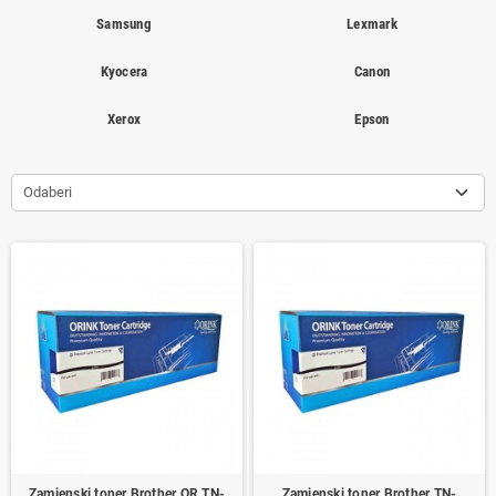
Samsung
Lexmark
Kyocera
Canon
Xerox
Epson
Odaberi
Zamjenski toner Brother OR TN-
Zamjenski toner Brother TN-