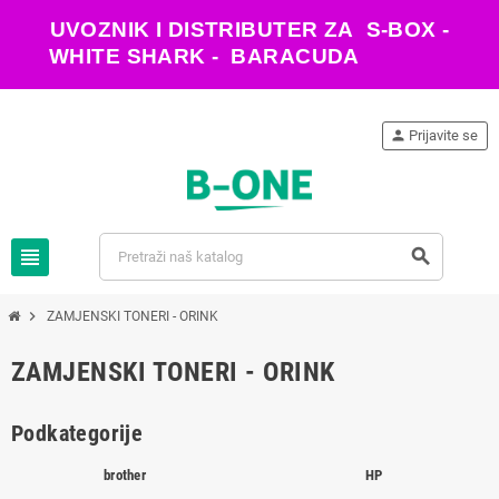
UVOZNIK I DISTRIBUTER ZA S-BOX -
WHITE SHARK - BARACUDA
person
Prijavite se
view_headline
search
chevron_right
ZAMJENSKI TONERI - ORINK
ZAMJENSKI TONERI - ORINK
Podkategorije
brother
HP