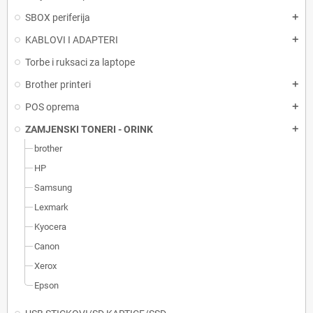
SBOX periferija
add
KABLOVI I ADAPTERI
add
Torbe i ruksaci za laptope
Brother printeri
add
POS oprema
add
ZAMJENSKI TONERI - ORINK
add
brother
HP
Samsung
Lexmark
Kyocera
Canon
Xerox
Epson