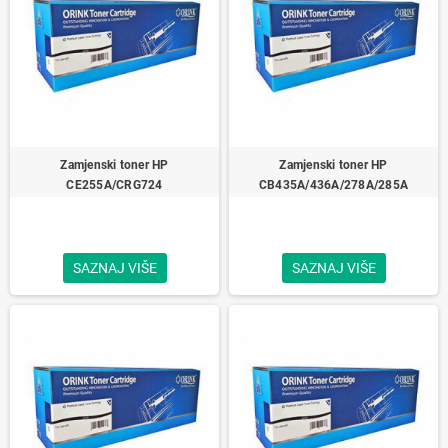
Zamjenski toner HP
Zamjenski toner HP
CE255A/CRG724
CB435A/436A/278A/285A
SAZNAJ VIŠE
SAZNAJ VIŠE