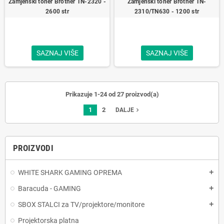
Zamjenski toner Brother TN-2320 -
Zamjenski toner Brother TN-
2600 str
2310/TN630 - 1200 str
SAZNAJ VIŠE
SAZNAJ VIŠE
Prikazuje 1-24 od 27 proizvod(a)
1
2
navigate_next
DALJE
PROIZVODI
WHITE SHARK GAMING OPREMA
add
Baracuda - GAMING
add
SBOX STALCI za TV/projektore/monitore
add
Projektorska platna