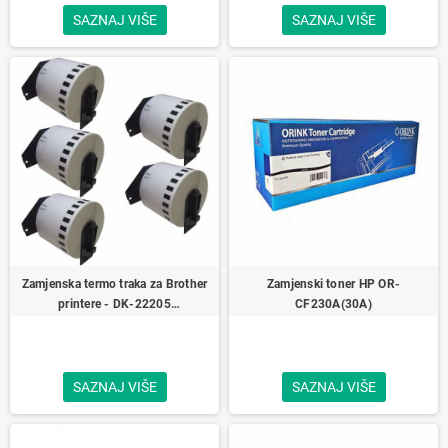
SAZNAJ VIŠE
SAZNAJ VIŠE
Zamjenska termo traka za Brother
Zamjenski toner HP OR-
printere - DK‑22205
CF230A(30A)
62mmx30,48m
SAZNAJ VIŠE
SAZNAJ VIŠE