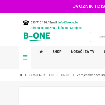
UVOZNIK I D
033 710 190 /
Email:
info@b-one.ba
Adresa: ul. Dejzina Bikića 18 - Sarajevo
SHOP
NOSAČI ZA TV
home
view_headline
chevron_right
ZAMJENSKI TONERI - ORINK
chevron_right
Zamjenski toner B