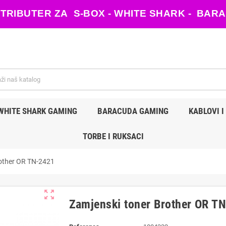
ISTRIBUTER ZA S-BOX - WHITE SHARK - B
WHITE SHARK GAMING
BARACUDA GAMING
KABLOVI I
TORBE I RUKSACI
rother OR TN-2421
zoom_out_map
Zamjenski toner Brother OR T