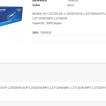
Referenca
1004332
Uslov
Novo
Brother HL-L2312D/HL-L-2352DW/HL-L2372DN/DCP
L2712DW/MFC-L2732DW
Capacity : 3000 pages
SKU:
1004332
12D/DCP-L2532DW/DCP-L2552DN/MFC-L2712DN/MFC-L2712DW/MFC-L2732DW