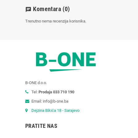
Komentara
(0)
chat
Trenutno nema recenzija korisnika.
B-ONE d.o.o.
Tel:
Prodaja 033 710 190
Email: info@b-one.ba
Dejzina Bikića 18 - Sarajevo
PRATITE NAS