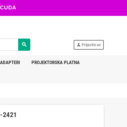
ARACUDA
search
person
Prijavite se
 ADAPTERI
PROJEKTORSKA PLATNA
N-2421