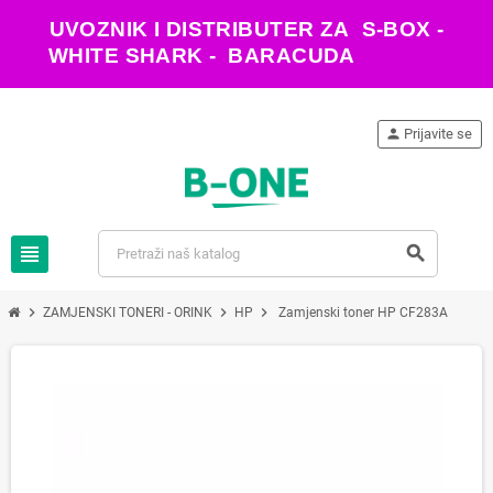
UVOZNIK I DISTRIBUTER ZA S-BOX -
WHITE SHARK - BARACUDA
person
Prijavite se
view_headline
search
chevron_right
chevron_right
chevron_right
ZAMJENSKI TONERI - ORINK
HP
Zamjenski toner HP CF283A