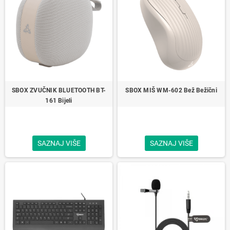
SBOX ZVUČNIK BLUETOOTH BT-
SBOX MIŠ WM-602 Bež Bežični
161 Bijeli
SAZNAJ VIŠE
SAZNAJ VIŠE