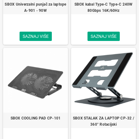
SBOX Univerzalni punjač za laptope
SBOX kabal Type-C Type-C 240W
A-901 - 90W
80Gbps 16K/60Hz
SAZNAJ VIŠE
SAZNAJ VIŠE
SBOX COOLING PAD CP-101
SBOX STALAK ZA LAPTOP CP-32 /
360° Rotacijski