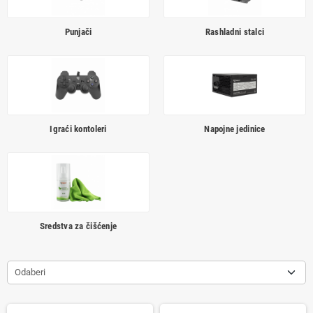
Punjači
Rashladni stalci
Igraći kontoleri
Napojne jedinice
Sredstva za čišćenje
Odaberi