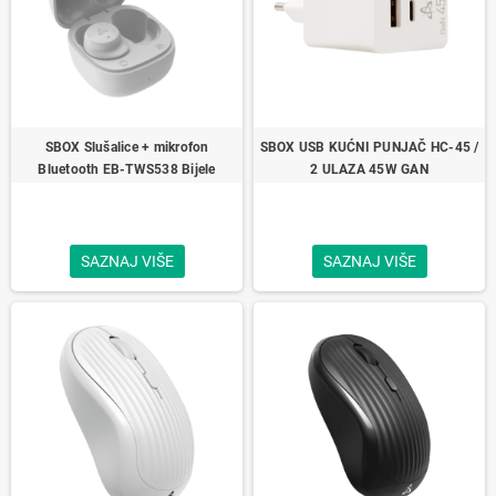
SBOX Slušalice + mikrofon
SBOX USB KUĆNI PUNJAČ HC-45 /
Bluetooth EB-TWS538 Bijele
2 ULAZA 45W GAN
SAZNAJ VIŠE
SAZNAJ VIŠE