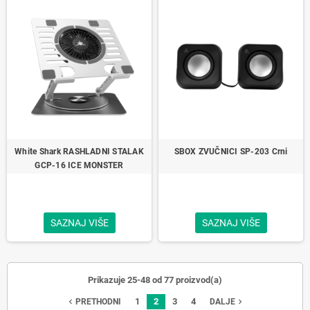
White Shark RASHLADNI STALAK
SBOX ZVUČNICI SP-203 Crni
GCP-16 ICE MONSTER
SAZNAJ VIŠE
SAZNAJ VIŠE
Prikazuje 25-48 od 77 proizvod(a)
1
2
3
4
navigate_before
navigate_next
PRETHODNI
DALJE