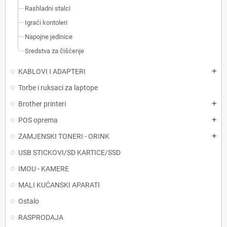
Rashladni stalci
Igraći kontoleri
Napojne jedinice
Sredstva za čišćenje
KABLOVI I ADAPTERI
add
Torbe i ruksaci za laptope
Brother printeri
add
POS oprema
add
ZAMJENSKI TONERI - ORINK
add
USB STICKOVI/SD KARTICE/SSD
IMOU - KAMERE
MALI KUĆANSKI APARATI
Ostalo
RASPRODAJA