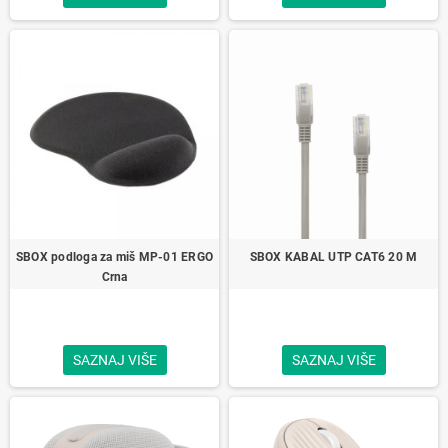
SBOX podloga za miš MP-01 ERGO
SBOX KABAL UTP CAT6 20 M
Crna
SAZNAJ VIŠE
SAZNAJ VIŠE