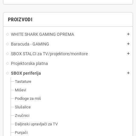
PROIZVODI
WHITE SHARK GAMING OPREMA
add
Baracuda - GAMING
add
SBOX STALCI za TV/projektore/monitore
add
Projektorska platna
SBOX periferija
add
Tastature
Miševi
Podloge za miš
Slušalice
Zvučnici
Daljinski upravljači za TV
Punjači