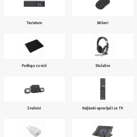
Tastature
Miševi
Podloge za miš
Slušalice
Zvučnici
Daljinski upravljači za TV