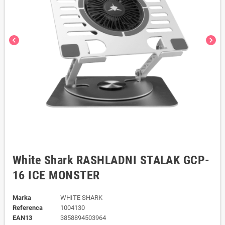
chevron_left
chevron_right
White Shark RASHLADNI STALAK GCP-
16 ICE MONSTER
Marka
WHITE SHARK
Referenca
1004130
EAN13
3858894503964