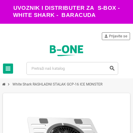
UVOZNIK I DISTRIBUTER ZA S-BOX -
WHITE SHARK - BARACUDA
person
Prijavite se
view_headline
search
chevron_right
White Shark RASHLADNI STALAK GCP-16 ICE MONSTER