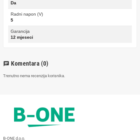
Da
Radni napon (V)
5
Garancija
12 mjeseci
Komentara
(0)
chat
Trenutno nema recenzija korisnika.
B-ONE d.o.o.