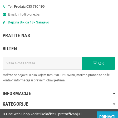
Tel:
Prodaja 033 710 190
Email: info@b-one.ba
Dejzina Bikića 18 - Sarajevo
PRATITE NAS
BILTEN
OK
Možete se odjaviti u bilo kojem trenutku. U tu svrhu, molimo pronađite naše
kontakt informacije u pravnim obavijestima.
INFORMACIJE
KATEGORIJE
B-One Web Shop koristi kolačiće u pretraživanju i
PRIHVATI