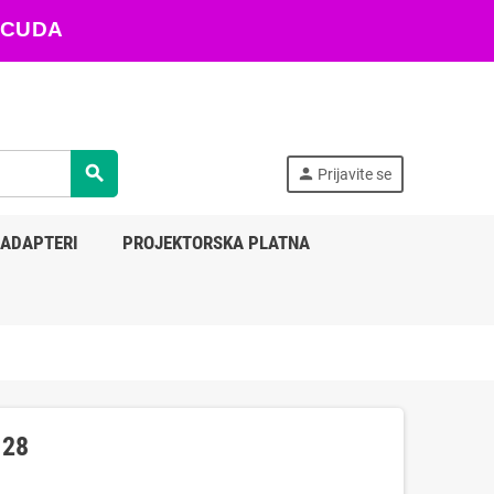
ARACUDA
search
person
Prijavite se
 ADAPTERI
PROJEKTORSKA PLATNA
-28