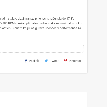
dni stalak, dizajniran za prijenosna računala do 17,3".
0-800 RPM) pruža optimalan protok zraka uz minimalnu buku.
i plastičnu konstrukciju, osigurava udobnost i performanse za
Podijeli
Tweet
Pinterest