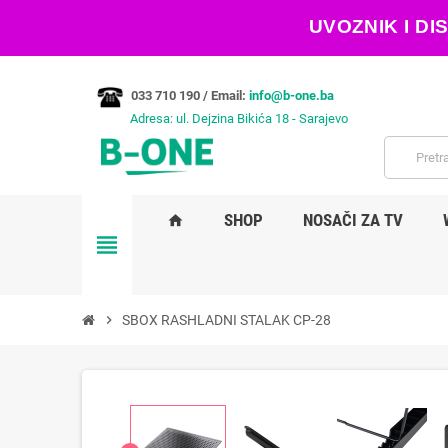
UVOZNIK I D
033 710 190 /
Email:
info@b-one.ba
Adresa: ul. Dejzina Bikića 18 - Sarajevo
SHOP
NOSAČI ZA TV
home
view_headline
chevron_right
SBOX RASHLADNI STALAK CP-28