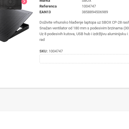
Marka
SBOX
chevron_right
Referenca
1004747
EAN13
3858894506989
Doživite vrhunsko hlađenje laptopa uz SBOX CP-28 rashla
Snažan ventilator od 180 mm s podesivim brzinama (30
Uz 8 podesivih kutova, USB hub i izdržljivu aluminijsku 
rad
SKU:
1004747