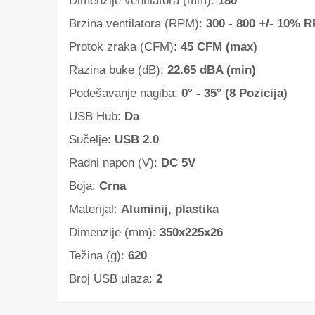
Dimenzije ventilatora (mm):
180
Brzina ventilatora (RPM):
300 - 800 +/- 10% 
Protok zraka (CFM):
45 CFM (max)
Razina buke (dB):
22.65 dBA (min)
Podešavanje nagiba:
0° - 35° (8 Pozicija)
USB Hub:
Da
Sučelje:
USB 2.0
Radni napon (V):
DC 5V
Boja:
Crna
Materijal:
Aluminij, plastika
Dimenzije (mm):
350x225x26
Težina (g):
620
Broj USB ulaza:
2