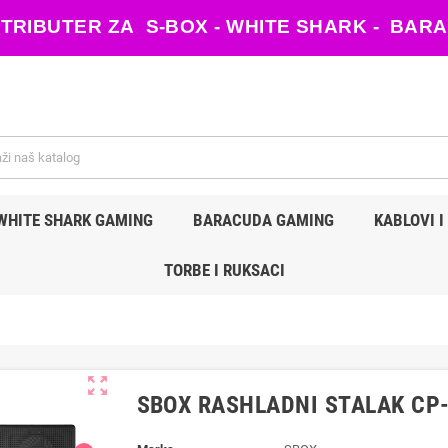
ISTRIBUTER ZA S-BOX - WHITE SHARK - B
WHITE SHARK GAMING
BARACUDA GAMING
KABLOVI I
TORBE I RUKSACI
zoom_out_map
SBOX RASHLADNI STALAK CP