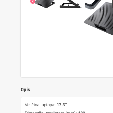
chevron_left
Opis
Veličina laptopa:
17.3''