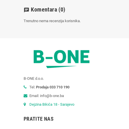
Komentara
(0)
chat
Trenutno nema recenzija korisnika.
B-ONE d.o.o.
Tel:
Prodaja 033 710 190
Email: info@b-one.ba
Dejzina Bikića 18 - Sarajevo
PRATITE NAS