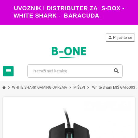
UVOZNIK I DISTRIBUTER ZA S-BOX -
WHITE SHARK - BARACUDA
person
Prijavite se
view_headline
search
chevron_right
chevron_right
chevron_right
WHITE SHARK GAMING OPREMA
MIŠEVI
White Shark MIŠ GM-5003 