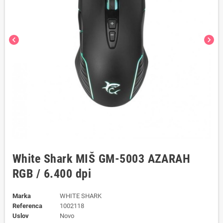
chevron_left
chevron_right
White Shark MIŠ GM-5003 AZARAH
RGB / 6.400 dpi
Marka
WHITE SHARK
Referenca
1002118
Uslov
Novo