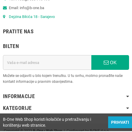
Email: info@b-one.ba
Dejzina Bikića 18 - Sarajevo
PRATITE NAS
BILTEN
OK
Možete se odjaviti u bilo kojem trenutku. U tu svrhu, molimo pronađite naše
kontakt informacije u pravnim obavijestima.
INFORMACIJE
KATEGORIJE
B-One Web Shop koristi kolačiće u pretraživanju i
PRIHVATI
korištenju web stranice.
Copyright © 2023
B-One • Web Shop
| Configured by B-ONE d.o.o.