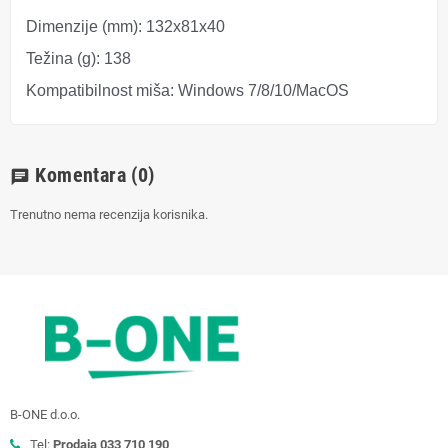
Dimenzije (mm):
132x81x40
Težina (g):
138
Kompatibilnost miša:
Windows 7/8/10/MacOS
Komentara
(0)
chat
Trenutno nema recenzija korisnika.
B-ONE d.o.o.
Tel:
Prodaja 033 710 190