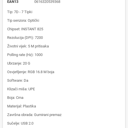
EAN13
0616320539368
Tip: 7D - 7 Tipki
Tip senzora: Optički
Chipset: INSTANT 825
Rezolucija (DPI): 7200
Životni vijek: 5 M pritisaka
Polling rate (Hz): 1000
Ubrzanje: 20 G
Osvjetljenje: RGB 16.8 M boja
Software: Da
Klizači miša: UPE
Boja: Crna
Materijal: Plastika
Završna obrada: Gumirani premaz
Sučelje: USB 2.0