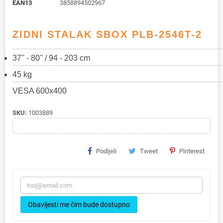
EAN13
3858894502967
ZIDNI STALAK SBOX PLB-2546T-2
37'' - 80'' / 94 - 203 cm
45 kg
VESA 600x400
SKU:
1003889
Podijeli
Tweet
Pinterest
Obavijesti me čim bude dostupno