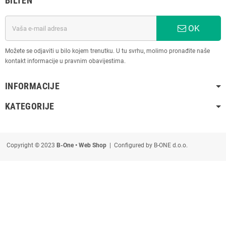
BILTEN
OK
Možete se odjaviti u bilo kojem trenutku. U tu svrhu, molimo pronađite naše
kontakt informacije u pravnim obavijestima.
INFORMACIJE
KATEGORIJE
Copyright © 2023
B-One • Web Shop
| Configured by B-ONE d.o.o.