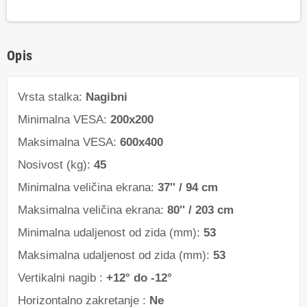
Opis
Vrsta stalka:
Nagibni
Minimalna VESA:
200x200
Maksimalna VESA:
600x400
Nosivost (kg):
45
Minimalna veličina ekrana:
37'' / 94 cm
Maksimalna veličina ekrana:
80'' / 203 cm
Minimalna udaljenost od zida (mm):
53
Maksimalna udaljenost od zida (mm):
53
Vertikalni nagib :
+12° do -12°
Horizontalno zakretanje :
Ne