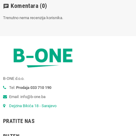
Komentara
(0)
chat
Trenutno nema recenzija korisnika.
B-ONE d.o.o.
Tel:
Prodaja 033 710 190
Email: info@b-one.ba
Dejzina Bikića 18 - Sarajevo
PRATITE NAS