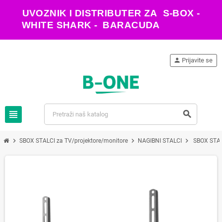
UVOZNIK I DISTRIBUTER ZA S-BOX -
WHITE SHARK - BARACUDA
person
Prijavite se
view_headline
search
chevron_right
chevron_right
chevron_right
SBOX STALCI za TV/projektore/monitore
NAGIBNI STALCI
SBOX STAL