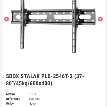
chevron_left
chevron_right
SBOX STALAK PLB-2546T-2 (37-
80"/45kg/600x400)
Marka
SBOX
Referenca
1003889
Uslov
Novo