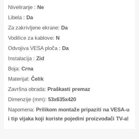
Niveliranje :
Ne
Libela :
Da
Za zakrivljene ekrane:
Da
Vodilice za kablove:
N
Odvojiva VESA ploča :
Da
Instalacija :
Zid
Boja:
Crna
Materijal:
Čelik
Završna obrada:
Praškasti premaz
Dimenzije (mm):
53x635x420
Napomena:
Prilikom montaže pripaziti na VESA-u
i tip vijaka koji koriste pojedini proizvođači TV-a!