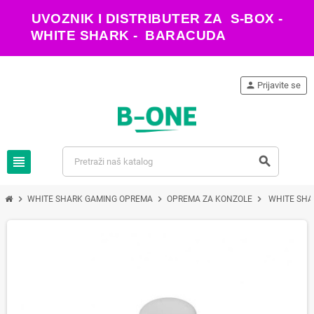
UVOZNIK I DISTRIBUTER ZA S-BOX -
WHITE SHARK - BARACUDA
person
Prijavite se
view_headline
search
chevron_right
chevron_right
chevron_right
WHITE SHARK GAMING OPREMA
OPREMA ZA KONZOLE
WHITE SHAR