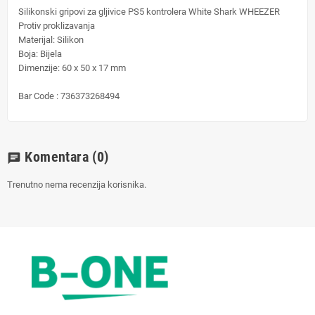
Silikonski gripovi za gljivice PS5 kontrolera White Shark WHEEZER
Protiv proklizavanja
Materijal:
Silikon
Boja:
Bijela
Dimenzije:
60 x 50 x 17 mm
Bar Code :
736373268494
Komentara
(0)
chat
Trenutno nema recenzija korisnika.