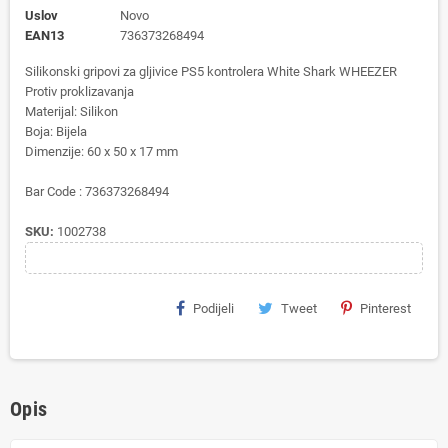
Uslov
Novo
EAN13
736373268494
Silikonski gripovi za gljivice PS5 kontrolera White Shark WHEEZER
Protiv proklizavanja
Materijal:
Silikon
Boja:
Bijela
Dimenzije:
60 x 50 x 17 mm
Bar Code :
736373268494
SKU:
1002738
Podijeli
Tweet
Pinterest
Opis