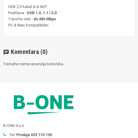
USB 2.0 kabel A-A M/F
Podržava :
USB 1.0, 1.1 i 2.0
Transfer rate :
do 480 Mbps
PC & Mac kompatibilan
Komentara
(0)
chat
Trenutno nema recenzija korisnika.
B-ONE d.o.o.
Tel:
Prodaja 033 710 190