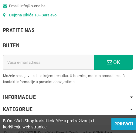
Email: info@b-one.ba
Dejzina Bikića 18 - Sarajevo
PRATITE NAS
BILTEN
OK
Možete se odjaviti u bilo kojem trenutku. U tu svrhu, molimo pronađite naše
kontakt informacije u pravnim obavijestima.
INFORMACIJE
KATEGORIJE
B-One Web Shop koristi kolačiće u pretraživanju i
PRIHVATI
korištenju web stranice.
Copyright © 2023
B-One • Web Shop
| Configured by B-ONE d.o.o.