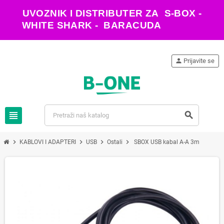
UVOZNIK I DISTRIBUTER ZA S-BOX -
WHITE SHARK - BARACUDA
person
Prijavite se
view_headline
search
chevron_right
chevron_right
chevron_right
chevron_right
KABLOVI I ADAPTERI
USB
Ostali
SBOX USB kabal A-A 3m