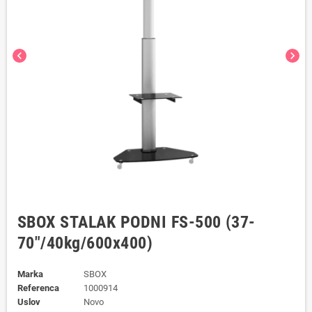
chevron_left
chevron_right
SBOX STALAK PODNI FS-500 (37-
70"/40kg/600x400)
Marka
SBOX
Referenca
1000914
Uslov
Novo