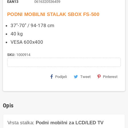
EAN13
0616320536459
PODNI MOBILNI STALAK SBOX FS-500
37''-70'' / 94-178 cm
40 kg
VESA 600x400
SKU:
1000914
Podijeli
Tweet
Pinterest
Opis
Vrsta stalka:
Podni mobilni za LCD/LED TV