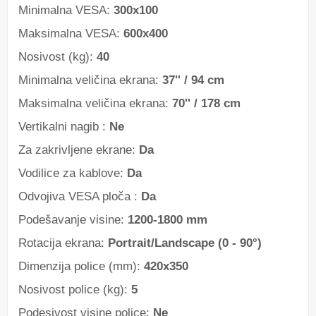
Minimalna VESA:
300x100
Maksimalna VESA:
600x400
Nosivost (kg):
40
Minimalna veličina ekrana:
37'' / 94 cm
Maksimalna veličina ekrana:
70'' / 178 cm
Vertikalni nagib :
Ne
Za zakrivljene ekrane:
Da
Vodilice za kablove:
Da
Odvojiva VESA ploča :
Da
Podešavanje visine:
1200-1800 mm
Rotacija ekrana:
Portrait/Landscape (0 - 90°)
Dimenzija police (mm):
420x350
Nosivost police (kg):
5
Podesivost visine police:
Ne