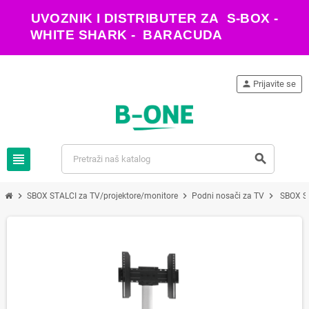
UVOZNIK I DISTRIBUTER ZA S-BOX -
WHITE SHARK - BARACUDA
person
Prijavite se
view_headline
search
chevron_right
chevron_right
chevron_right
SBOX STALCI za TV/projektore/monitore
Podni nosači za TV
SBOX S