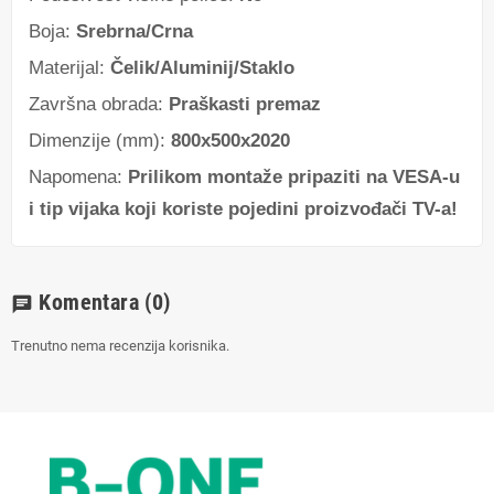
Boja:
Srebrna/Crna
Materijal:
Čelik/Aluminij/Staklo
Završna obrada:
Praškasti premaz
Dimenzije (mm):
800x500x2020
Napomena:
Prilikom montaže pripaziti na VESA-u
i tip vijaka koji koriste pojedini proizvođači TV-a!
Komentara
(0)
chat
Trenutno nema recenzija korisnika.