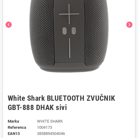
chevron_left
chevron_right
White Shark BLUETOOTH ZVUČNIK
GBT-888 DHAK sivi
Marka
WHITE SHARK
Referenca
1004173
EAN13
3858894504046