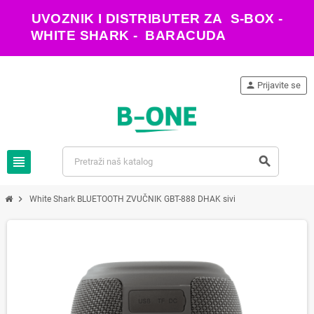
UVOZNIK I DISTRIBUTER ZA S-BOX -
WHITE SHARK - BARACUDA
person
Prijavite se
view_headline
search
chevron_right
White Shark BLUETOOTH ZVUČNIK GBT-888 DHAK sivi