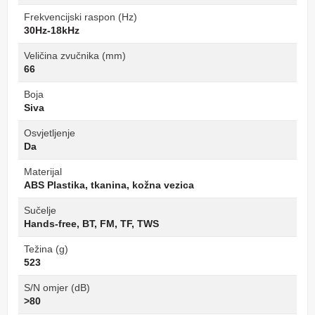
Frekvencijski raspon (Hz)
30Hz-18kHz
Veličina zvučnika (mm)
66
Boja
Siva
Osvjetljenje
Da
Materijal
ABS Plastika, tkanina, kožna vezica
Sučelje
Hands-free, BT, FM, TF, TWS
Težina (g)
523
S/N omjer (dB)
>80