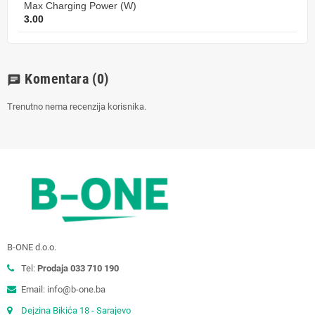
Max Charging Power (W)
3.00
Komentara
(0)
chat
Trenutno nema recenzija korisnika.
B-ONE d.o.o.
Tel:
Prodaja 033 710 190
Email: info@b-one.ba
Dejzina Bikića 18 - Sarajevo