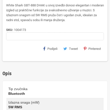
White Shark GBT-888 DHAK u sivoj izvedbi donosi elegantan i moderan
izgled uz praktične funkcije za svakodnevno uživanje u muzici. S
izlaznom snagom od 5W RMS pruža čist i ugodan zvuk, idealan za
radni stol, spavaću sobu ili manja druženja.
SKU:
1004173
Podijeli
Tweet
Pinterest
Opis
Tip zvučnika
Bluetooth
Izlazna snaga (mW)
5W RMS