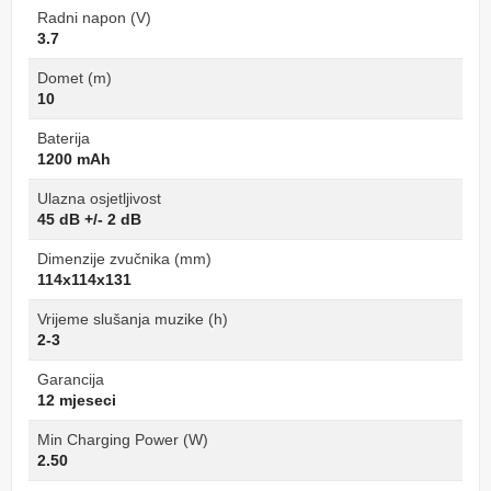
Radni napon (V)
3.7
Domet (m)
10
Baterija
1200 mAh
Ulazna osjetljivost
45 dB +/- 2 dB
Dimenzije zvučnika (mm)
114x114x131
Vrijeme slušanja muzike (h)
2-3
Garancija
12 mjeseci
Min Charging Power (W)
2.50