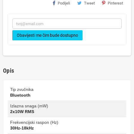
Podijeli
Tweet
Pinterest
Obavijesti me čim bude dostupno
Opis
Tip zvučnika
Bluetooth
Izlazna snaga (mW)
2x10W RMS
Frekvencijski raspon (Hz)
30Hz-18kHz