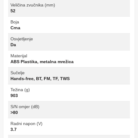
Veličina zvučnika (mm)
52
Boja
Crna
Osvjetljenje
Da
Materijal
ABS Plastika, metalna mrežica
Sučelje
Hands-free, BT, FM, TF, TWS
Težina (g)
903
S/N omjer (dB)
>80
Radni napon (V)
3.7