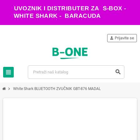
UVOZNIK I DISTRIBUTER ZA S-BOX -
WHITE SHARK - BARACUDA
person
Prijavite se
view_headline
search
chevron_right
White Shark BLUETOOTH ZVUČNIK GBT-876 MADAL