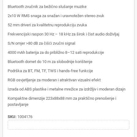
Bluetooth zvučnik za bežično slušanje muzike
2x10 W RMS snaga za snažan i uravnotežen stereo zvuk
52 mm driveri za kvalitetnu reprodukciju zvuka
Frekvencijski raspon 30 Hz – 18 kHz za širok i čist audio doživljaj
S/N omjer >80 dB za čišći zvučni signal
4000 mAh baterija za do približno 8–12 sati reprodukcije
Bluetooth domet do 10 m za slobodnije korištenje
Podrška za BT, FM, TF, TWS i hands-free funkcije
RGB osvjetljenje za moderan i atraktivan vizualni efekt
Izrada od ABS plastike i metalne mrežice za izdržljiv i moderan dizajn
Kompaktne dimenzije 223x88x88 mm za praktično prenošenje i
postavljanje
SKU:
1004176