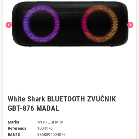
chevron_left
chevron_right
White Shark BLUETOOTH ZVUČNIK
GBT-876 MADAL
Marka
WHITE SHARK
Referenca
1004176
EAN13
3858894504077