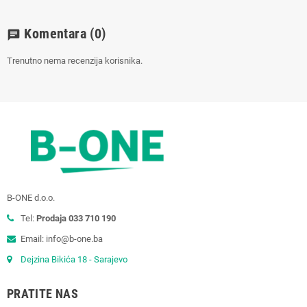
Komentara
(0)
chat
Trenutno nema recenzija korisnika.
B-ONE d.o.o.
Tel:
Prodaja 033 710 190
Email: info@b-one.ba
Dejzina Bikića 18 - Sarajevo
PRATITE NAS