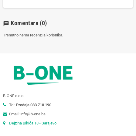
Komentara
(0)
chat
Trenutno nema recenzija korisnika.
B-ONE d.o.o.
Tel:
Prodaja 033 710 190
Email: info@b-one.ba
Dejzina Bikića 18 - Sarajevo