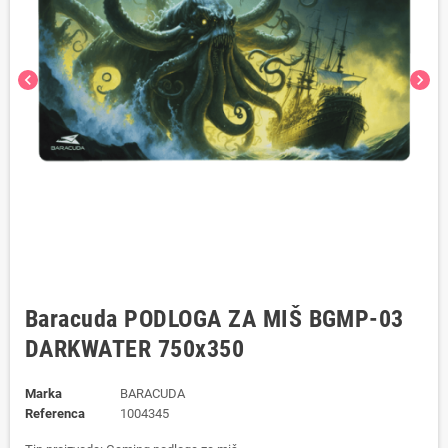
chevron_left
chevron_right
Baracuda PODLOGA ZA MIŠ BGMP-03
DARKWATER 750x350
Marka
BARACUDA
Referenca
1004345