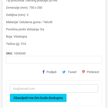
Tip proizvoda: Gaming podloga za miš
Dimenzije (mm): 750 x 350
Debljina (mm): 3
Materijal: Celularna guma / Tekstil
Površina protiv sklizanja: Da
Boja: Višebojna
Težina (g): 516
SKU:
1004345
Podijeli
Tweet
Pinterest
Obavijesti me čim bude dostupno