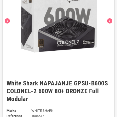
chevron_left
chevron_right
White Shark NAPAJANJE GPSU-B600S
COLONEL-2 600W 80+ BRONZE Full
Modular
Marka
WHITE SHARK
Referenca
1004547