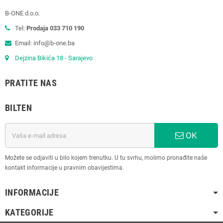
B-ONE d.o.o.
Tel:
Prodaja 033 710 190
Email: info@b-one.ba
Dejzina Bikića 18 - Sarajevo
PRATITE NAS
BILTEN
OK
Možete se odjaviti u bilo kojem trenutku. U tu svrhu, molimo pronađite naše
kontakt informacije u pravnim obavijestima.
INFORMACIJE
KATEGORIJE