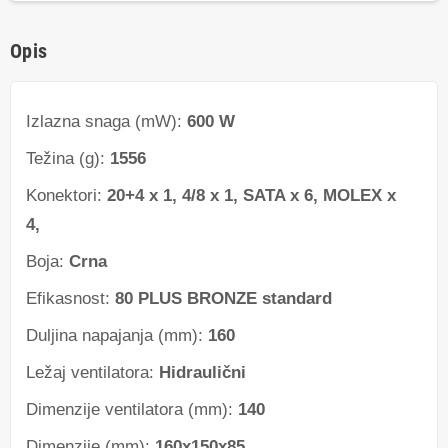
Opis
Izlazna snaga (mW):
600 W
Težina (g):
1556
Konektori:
20+4 x 1, 4/8 x 1, SATA x 6, MOLEX x
4,
Boja:
Crna
Efikasnost:
80 PLUS BRONZE standard
Duljina napajanja (mm):
160
Ležaj ventilatora:
Hidraulični
Dimenzije ventilatora (mm):
140
Dimenzije (mm):
160x150x85