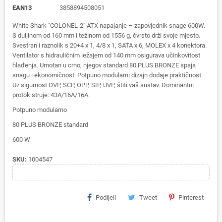
EAN13
3858894508051
White Shark "COLONEL-2" ATX napajanje – zapovjednik snage 600W.
S duljinom od 160 mm i težinom od 1556 g, čvrsto drži svoje mjesto.
Svestran i raznolik s 20+4 x 1, 4/8 x 1, SATA x 6, MOLEX x 4 konektora.
Ventilator s hidrauličnim ležajem od 140 mm osigurava učinkovitost
hlađenja. Umotan u crno, njegov standard 80 PLUS BRONZE spaja
snagu i ekonomičnost. Potpuno modularni dizajn dodaje praktičnost.
Uz sigurnost OVP, SCP, OPP, SIP, UVP, štiti vaš sustav. Dominantni
protok struje: 43A/16A/16A.
Potpuno modularno
80 PLUS BRONZE standard
600 W
SKU:
1004547
Podijeli
Tweet
Pinterest