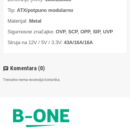
Tip:
ATX/potpuno modularno
Materijal:
Metal
Sigurnosne značajke:
OVP, SCP, OPP, SIP, UVP
Struja na 12V / 5V / 3.3V:
43A/16A/16A
Komentara
(0)
chat
Trenutno nema recenzija korisnika.