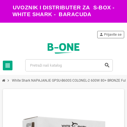
UVOZNIK I DISTRIBUTER ZA S-BOX -
WHITE SHARK - BARACUDA
person
Prijavite se
view_headline
search
chevron_right
White Shark NAPAJANJE GPSU-B600S COLONEL-2 600W 80+ BRONZE Full