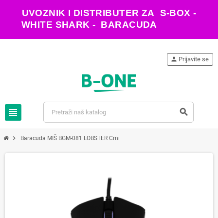
UVOZNIK I DISTRIBUTER ZA S-BOX -
WHITE SHARK - BARACUDA
person
Prijavite se
view_headline
search
chevron_right
Baracuda MIŠ BGM-081 LOBSTER Crni