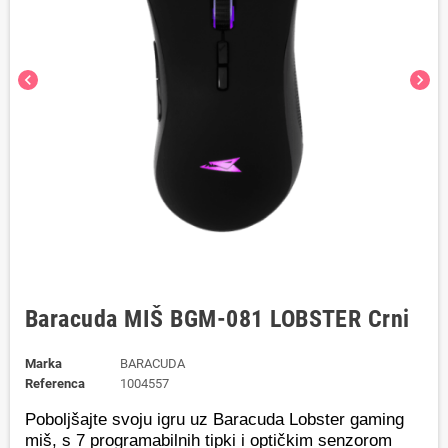
chevron_left
chevron_right
Baracuda MIŠ BGM-081 LOBSTER Crni
Marka
BARACUDA
Referenca
1004557
Poboljšajte svoju igru uz Baracuda Lobster gaming
miš, s 7 programabilnih tipki i optičkim senzorom