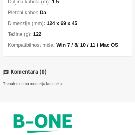
Duljina kabela (m):
1.5
Pleteni kabel:
Da
Dimenzije (mm):
124 x 69 x 45
Težina (g):
122
Kompatibilnost miša:
Win 7 / 8/ 10 / 11 i Mac OS
Komentara
(0)
chat
Trenutno nema recenzija korisnika.