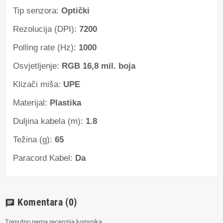
Tip senzora:
Optički
Rezolucija (DPI):
7200
Polling rate (Hz):
1000
Osvjetljenje:
RGB 16,8 mil. boja
Klizači miša:
UPE
Materijal:
Plastika
Duljina kabela (m):
1.8
Težina (g):
65
Paracord Kabel:
Da
Komentara
(0)
chat
Trenutno nema recenzija korisnika.