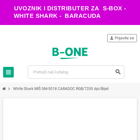
UVOZNIK I DISTRIBUTER ZA S-BOX -
WHITE SHARK - BARACUDA
person
Prijavite se
view_headline
search
chevron_right
White Shark MIŠ GM-5018 CARADOC RGB/7200 dpi/Bijeli