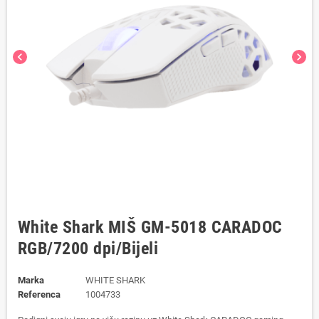
chevron_left
chevron_right
White Shark MIŠ GM-5018 CARADOC
RGB/7200 dpi/Bijeli
Marka
WHITE SHARK
Referenca
1004733