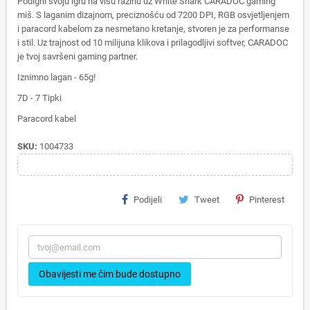
Podigni svoju igru na višu razinu uz White Shark CARADOC gaming
miš. S laganim dizajnom, preciznošću od 7200 DPI, RGB osvjetljenjem
i paracord kabelom za nesmetano kretanje, stvoren je za performanse
i stil. Uz trajnost od 10 milijuna klikova i prilagodljivi softver, CARADOC
je tvoj savršeni gaming partner.
Iznimno lagan - 65g!
7D - 7 Tipki
Paracord kabel
SKU:
1004733
Podijeli
Tweet
Pinterest
Obavijesti me čim bude dostupno