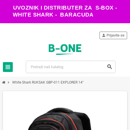
UVOZNIK I DISTRIBUTER ZA S-BOX -
WHITE SHARK - BARACUDA
person
Prijavite se
view_headline
search
chevron_right
White Shark RUKSAK GBP-011 EXPLORER 14"