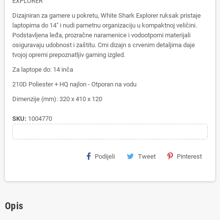
EXPLORER
Dizajniran za gamere u pokretu, White Shark Explorer ruksak pristaje
laptopima do 14" i nudi pametnu organizaciju u kompaktnoj veličini.
Podstavljena leđa, prozračne naramenice i vodootporni materijali
osiguravaju udobnost i zaštitu. Crni dizajn s crvenim detaljima daje
tvojoj opremi prepoznatljiv gaming izgled.
Za laptope do: 14 inča
210D Poliester + HQ najlon - Otporan na vodu
Dimenzije (mm): 320 x 410 x 120
SKU:
1004770
Podijeli
Tweet
Pinterest
Opis