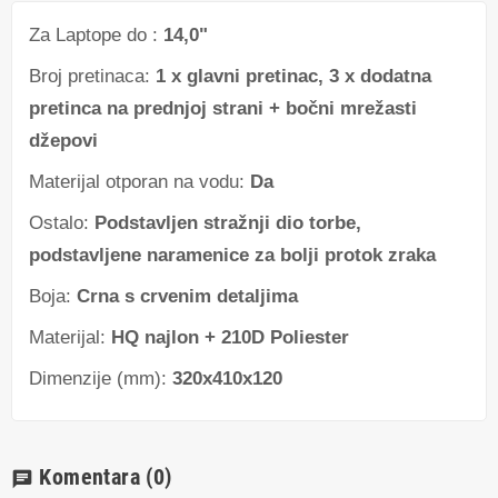
Za Laptope do :
14,0"
Broj pretinaca:
1 x glavni pretinac, 3 x dodatna
pretinca na prednjoj strani + bočni mrežasti
džepovi
Materijal otporan na vodu:
Da
Ostalo:
Podstavljen stražnji dio torbe,
podstavljene naramenice za bolji protok zraka
Boja:
Crna s crvenim detaljima
Materijal:
HQ najlon + 210D Poliester
Dimenzije (mm):
320x410x120
Komentara
(0)
chat