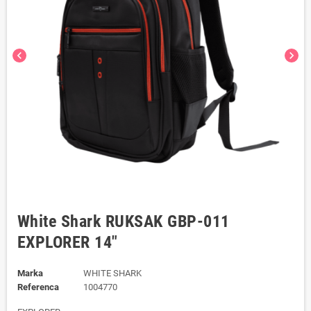
chevron_left
chevron_right
White Shark RUKSAK GBP-011
EXPLORER 14"
Marka
WHITE SHARK
Referenca
1004770