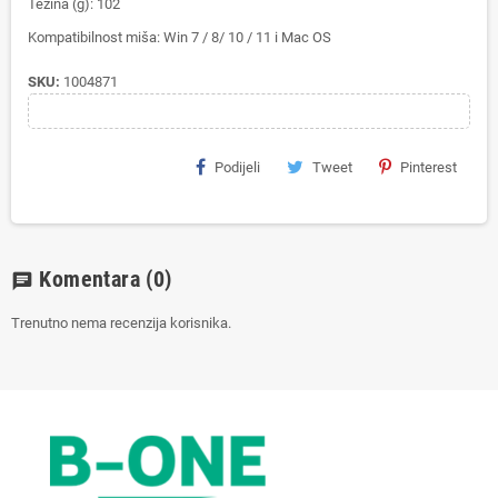
Težina (g): 102
Kompatibilnost miša: Win 7 / 8/ 10 / 11 i Mac OS
SKU:
1004871
Podijeli
Tweet
Pinterest
Komentara
(0)
chat
Trenutno nema recenzija korisnika.