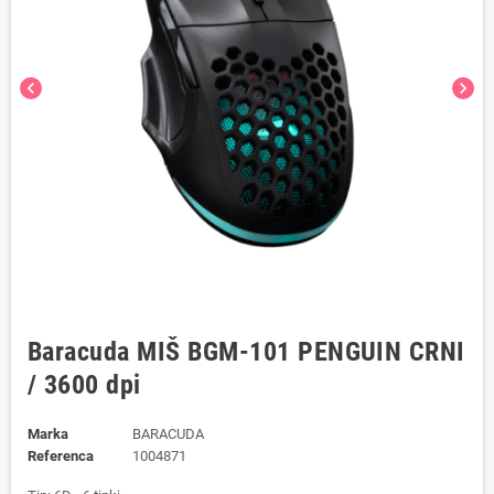
chevron_left
chevron_right
Baracuda MIŠ BGM-101 PENGUIN CRNI
/ 3600 dpi
Marka
BARACUDA
Referenca
1004871