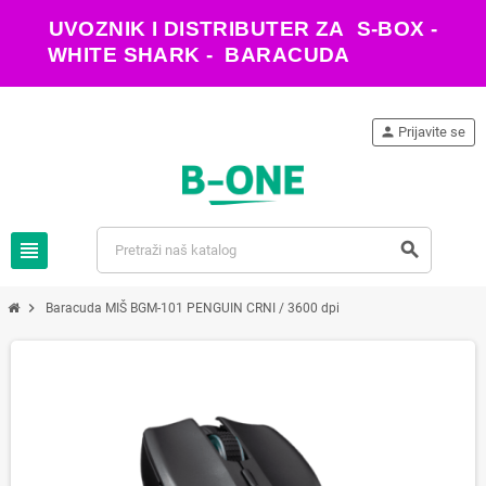
UVOZNIK I DISTRIBUTER ZA S-BOX -
WHITE SHARK - BARACUDA
person
Prijavite se
view_headline
search
chevron_right
Baracuda MIŠ BGM-101 PENGUIN CRNI / 3600 dpi