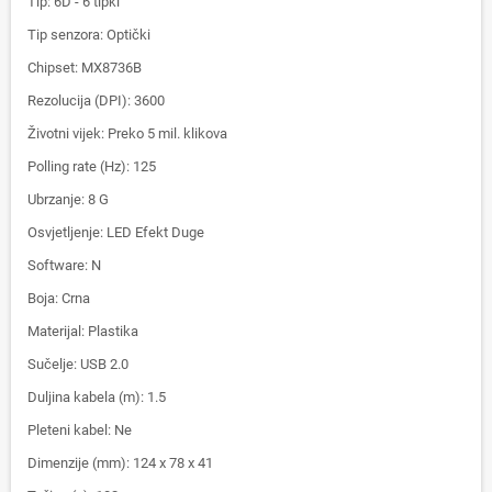
Tip: 6D - 6 tipki
Tip senzora: Optički
Chipset: MX8736B
Rezolucija (DPI): 3600
Životni vijek: Preko 5 mil. klikova
Polling rate (Hz): 125
Ubrzanje: 8 G
Osvjetljenje: LED Efekt Duge
Software: N
Boja: Crna
Materijal: Plastika
Sučelje: USB 2.0
Duljina kabela (m): 1.5
Pleteni kabel: Ne
Dimenzije (mm): 124 x 78 x 41