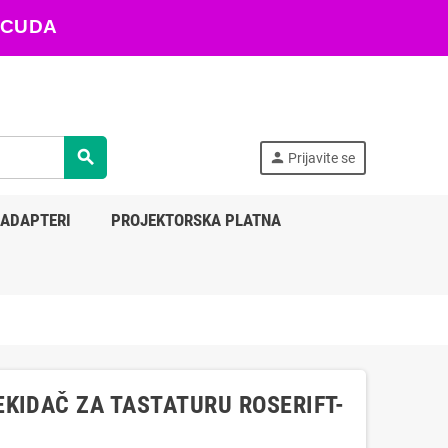
ARACUDA
search
person
Prijavite se
 ADAPTERI
PROJEKTORSKA PLATNA
KIDAČ ZA TASTATURU ROSERIFT-