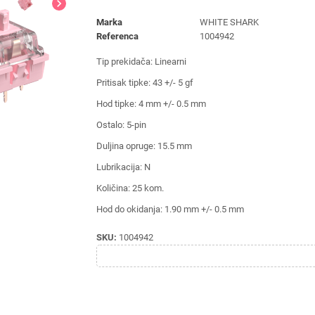
chevron_right
Marka
WHITE SHARK
Referenca
1004942
Tip prekidača: Linearni
Pritisak tipke: 43 +/- 5 gf
Hod tipke: 4 mm +/- 0.5 mm
Ostalo: 5-pin
Duljina opruge: 15.5 mm
Lubrikacija: N
Količina: 25 kom.
Hod do okidanja: 1.90 mm +/- 0.5 mm
SKU:
1004942