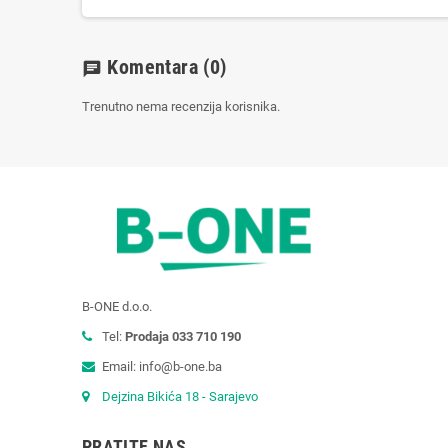
Komentara
(0)
chat
Trenutno nema recenzija korisnika.
B-ONE d.o.o.
Tel:
Prodaja 033 710 190
Email: info@b-one.ba
Dejzina Bikića 18 - Sarajevo
PRATITE NAS