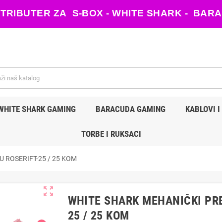
ISTRIBUTER ZA S-BOX - WHITE SHARK - B
WHITE SHARK GAMING
BARACUDA GAMING
KABLOVI I
TORBE I RUKSACI
 ROSERIFT-25 / 25 KOM
zoom_out_map
WHITE SHARK MEHANIČKI PRE
25 / 25 KOM