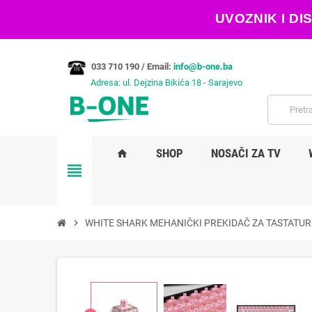
UVOZNIK I D
033 710 190 /
Email:
info@b-one.ba
Adresa: ul. Dejzina Bikića 18 - Sarajevo
SHOP
NOSAČI ZA TV
home
view_headline
chevron_right
WHITE SHARK MEHANIČKI PREKIDAČ ZA TASTATURU