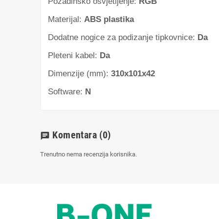
Pozadinsko osvjetljenje:
RGB
Materijal:
ABS plastika
Dodatne nogice za podizanje tipkovnice:
Da
Pleteni kabel:
Da
Dimenzije (mm):
310x101x42
Software:
N
Komentara
(0)
chat
Trenutno nema recenzija korisnika.