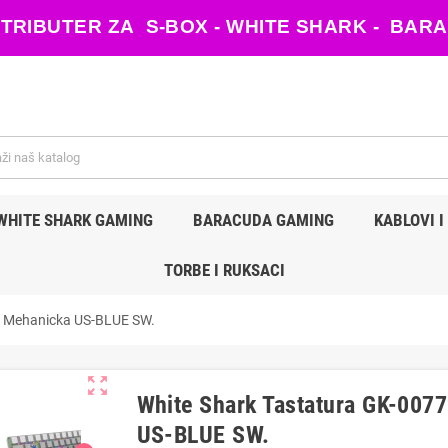
ISTRIBUTER ZA S-BOX - WHITE SHARK - B
WHITE SHARK GAMING
BARACUDA GAMING
KABLOVI I
TORBE I RUKSACI
- Mehanicka US-BLUE SW.
zoom_out_map
White Shark Tastatura GK-00
US-BLUE SW.