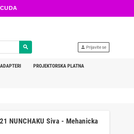
ARACUDA
search
person
Prijavite se
 ADAPTERI
PROJEKTORSKA PLATNA
7721 NUNCHAKU Siva - Mehanicka