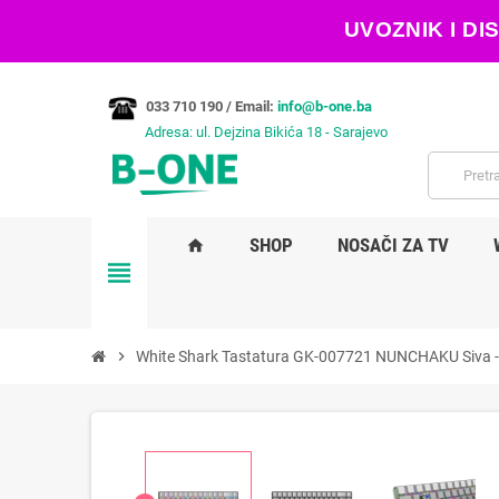
UVOZNIK I D
033 710 190 /
Email:
info@b-one.ba
Adresa: ul. Dejzina Bikića 18 - Sarajevo
SHOP
NOSAČI ZA TV
home
view_headline
chevron_right
White Shark Tastatura GK-007721 NUNCHAKU Siva 