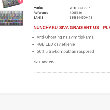
chevron_right
Marka
WHITE SHARK
Referenca
1005136
EAN13
3858894509478
NUNCHAKU SIVA GRADIENT US - PL
Anti-Ghosting na svim tipkama
RGB LED osvjetljenje
60% ultra-kompaktan raspored
SKU:
1005136