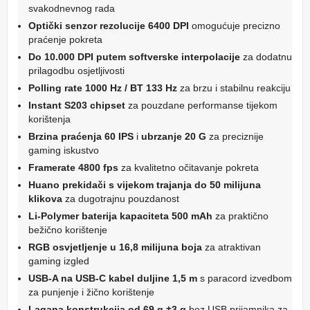
svakodnevnog rada
Optički senzor rezolucije 6400 DPI
omogućuje precizno
praćenje pokreta
Do 10.000 DPI putem softverske interpolacije
za dodatnu
prilagodbu osjetljivosti
Polling rate 1000 Hz / BT 133 Hz
za brzu i stabilnu reakciju
Instant S203 chipset
za pouzdane performanse tijekom
korištenja
Brzina praćenja 60 IPS
i
ubrzanje 20 G
za preciznije
gaming iskustvo
Framerate 4800 fps
za kvalitetno očitavanje pokreta
Huano prekidači s vijekom trajanja do 50 milijuna
klikova
za dugotrajnu pouzdanost
Li-Polymer baterija kapaciteta 500 mAh
za praktično
bežično korištenje
RGB osvjetljenje u 16,8 milijuna boja
za atraktivan
gaming izgled
USB-A na USB-C kabel duljine 1,5 m
s paracord izvedbom
za punjenje i žično korištenje
Lagana konstrukcija od 69 g ±3 g
bez USB prijamnika za