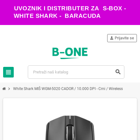
UVOZNIK I DISTRIBUTER ZA S-BOX -
WHITE SHARK - BARACUDA
person
Prijavite se
view_headline
search
chevron_right
White Shark MIŠ WGM-5020 CADOR / 10.000 DPI - Crni / Wireless