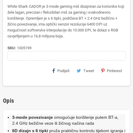
White Shark CADOR je 3-mode gaming miš dizajniran za korisnike koji
žele lagan, precizan i fleksibilan miš za gaming i svakodnevno
korištenje. Opremljen je s 6 tipki, podržava BT + 2.4 GHz bežično +
žično povezivanje, ima optički senzor rezolucije 6400 DPI uz
mogućnost softverske interpolacije do 10.000 DPI, te dolazi s RGB
osvjetljenjem u 16,8 milijuna boja.
SKU:
1005199
Podijeli
Tweet
Pinterest
Opis
3-mode povezivanje
omogućuje korištenje putem BT-a,
2.4 GHz bežične veze ili žičnog načina rada
6D dizajn s 6 tipki
pruža praktičnu kontrolu tijekom igranja i