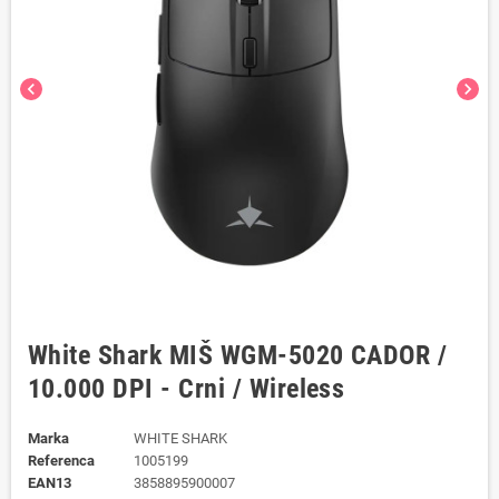
chevron_left
chevron_right
White Shark MIŠ WGM-5020 CADOR /
10.000 DPI - Crni / Wireless
Marka
WHITE SHARK
Referenca
1005199
EAN13
3858895900007