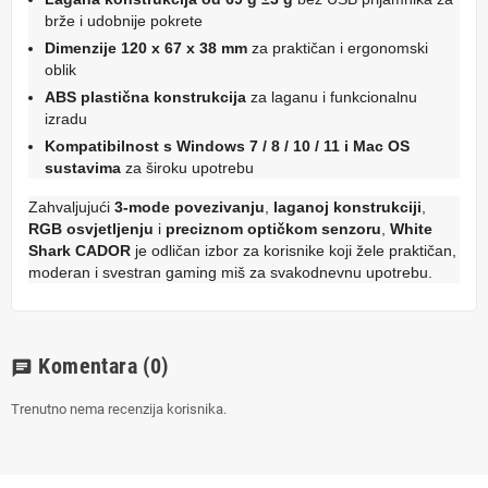
brže i udobnije pokrete
Dimenzije 120 x 67 x 38 mm
za praktičan i ergonomski
oblik
ABS plastična konstrukcija
za laganu i funkcionalnu
izradu
Kompatibilnost s Windows 7 / 8 / 10 / 11 i Mac OS
sustavima
za široku upotrebu
Zahvaljujući
3-mode povezivanju
,
laganoj konstrukciji
,
RGB osvjetljenju
i
preciznom optičkom senzoru
,
White
Shark CADOR
je odličan izbor za korisnike koji žele praktičan,
moderan i svestran gaming miš za svakodnevnu upotrebu.
Komentara
(0)
chat
Trenutno nema recenzija korisnika.