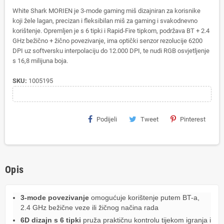
White Shark MORIEN je 3-mode gaming miš dizajniran za korisnike
koji žele lagan, precizan i fleksibilan miš za gaming i svakodnevno
korištenje. Opremljen je s 6 tipki i Rapid-Fire tipkom, podržava BT + 2.4
GHz bežično + žično povezivanje, ima optički senzor rezolucije 6200
DPI uz softversku interpolaciju do 12.000 DPI, te nudi RGB osvjetljenje
s 16,8 milijuna boja.
SKU:
1005195
Podijeli
Tweet
Pinterest
Opis
3-mode povezivanje
omogućuje korištenje putem BT-a,
2.4 GHz bežične veze ili žičnog načina rada
6D dizajn s 6 tipki
pruža praktičnu kontrolu tijekom igranja i