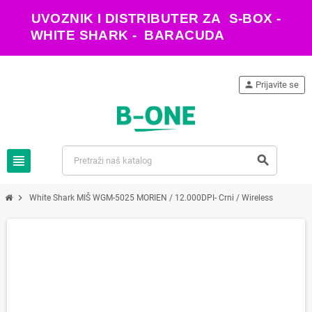
UVOZNIK I DISTRIBUTER ZA S-BOX -
WHITE SHARK - BARACUDA
person
Prijavite se
view_headline
search
chevron_right
White Shark MIŠ WGM-5025 MORIEN / 12.000DPI- Crni / Wireless