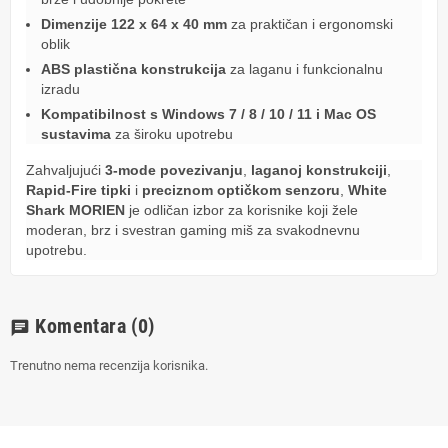
Dimenzije 122 x 64 x 40 mm
za praktičan i ergonomski
oblik
ABS plastična konstrukcija
za laganu i funkcionalnu
izradu
Kompatibilnost s Windows 7 / 8 / 10 / 11 i Mac OS
sustavima
za široku upotrebu
Zahvaljujući
3-mode povezivanju
,
laganoj konstrukciji
,
Rapid-Fire tipki
i
preciznom optičkom senzoru
,
White
Shark MORIEN
je odličan izbor za korisnike koji žele
moderan, brz i svestran gaming miš za svakodnevnu
upotrebu.
Komentara
(0)
chat
Trenutno nema recenzija korisnika.