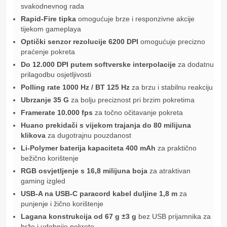
svakodnevnog rada
Rapid-Fire tipka
omogućuje brze i responzivne akcije
tijekom gameplaya
Optički senzor rezolucije 6200 DPI
omogućuje precizno
praćenje pokreta
Do 12.000 DPI putem softverske interpolacije
za dodatnu
prilagodbu osjetljivosti
Polling rate 1000 Hz / BT 125 Hz
za brzu i stabilnu reakciju
Ubrzanje 35 G
za bolju preciznost pri brzim pokretima
Framerate 10.000 fps
za točno očitavanje pokreta
Huano prekidači s vijekom trajanja do 80 milijuna
klikova
za dugotrajnu pouzdanost
Li-Polymer baterija kapaciteta 400 mAh
za praktično
bežično korištenje
RGB osvjetljenje s 16,8 milijuna boja
za atraktivan
gaming izgled
USB-A na USB-C paracord kabel duljine 1,8 m
za
punjenje i žično korištenje
Lagana konstrukcija od 67 g ±3 g
bez USB prijamnika za
brže i udobnije pokrete