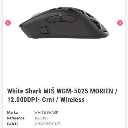
chevron_left
chevron_right
White Shark MIŠ WGM-5025 MORIEN /
12.000DPI- Crni / Wireless
Marka
WHITE SHARK
Referenca
1005195
EAN13
3858895900137