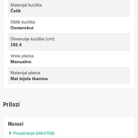
Materijal kućišta
Čelik
Oblik kućišta
Osmerokut
Dimenzije kućišta (cm)
192.4
Vrsta platna
Manualno
Materijal platna
Mat bijela tkanina
Prilozi
Manual
Preuzimanje (660.07KB)
file_download