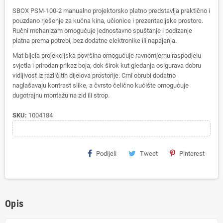
SBOX PSM-100-2 manualno projektorsko platno predstavlja praktično i
pouzdano rješenje za kućna kina, učionice i prezentacijske prostore.
Ručni mehanizam omogućuje jednostavno spuštanje i podizanje
platna prema potrebi, bez dodatne elektronike ili napajanja.
Mat bijela projekcijska površina omogućuje ravnomjernu raspodjelu
svjetla i prirodan prikaz boja, dok širok kut gledanja osigurava dobru
vidljivost iz različitih dijelova prostorije. Crni obrubi dodatno
naglašavaju kontrast slike, a čvrsto čelično kućište omogućuje
dugotrajnu montažu na zid ili strop.
SKU:
1004184
Podijeli
Tweet
Pinterest
Opis