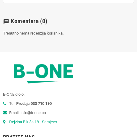
Komentara
(0)
chat
Trenutno nema recenzija korisnika.
B-ONE d.o.o.
Tel:
Prodaja 033 710 190
Email: info@b-one.ba
Dejzina Bikića 18 - Sarajevo