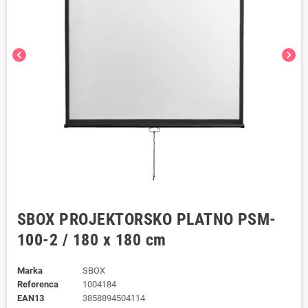
chevron_left
chevron_right
SBOX PROJEKTORSKO PLATNO PSM-
100-2 / 180 x 180 cm
Marka
SBOX
Referenca
1004184
EAN13
3858894504114