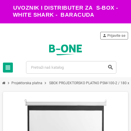
UVOZNIK I DISTRIBUTER ZA S-BOX -
WHITE SHARK - BARACUDA
person
Prijavite se
view_headline
search
chevron_right
chevron_right
Projektorska platna
SBOX PROJEKTORSKO PLATNO PSM-100-2 / 180 x 