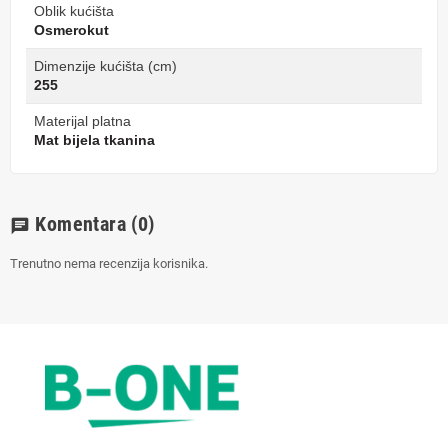
Oblik kućišta
Osmerokut
Dimenzije kućišta (cm)
255
Materijal platna
Mat bijela tkanina
Komentara
(0)
chat
Trenutno nema recenzija korisnika.