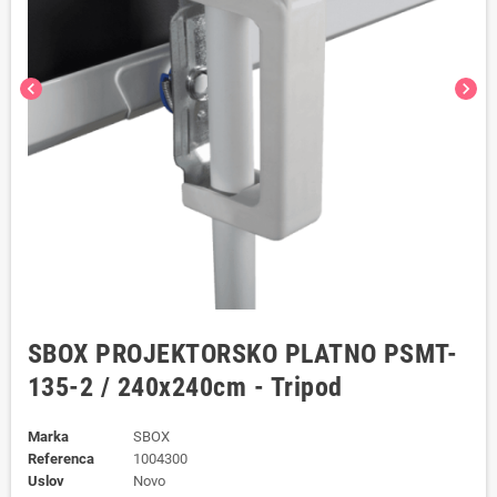
chevron_left
chevron_right
SBOX PROJEKTORSKO PLATNO PSMT-
135-2 / 240x240cm - Tripod
Marka
SBOX
Referenca
1004300
Uslov
Novo