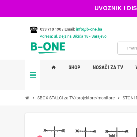
UVOZNIK I D
033 710 190 /
Email:
info@b-one.ba
Adresa: ul. Dejzina Bikića 18 - Sarajevo
SHOP
NOSAČI ZA TV
home
view_headline
chevron_right
SBOX STALCI za TV/projektore/monitore
chevron_right
STONI 