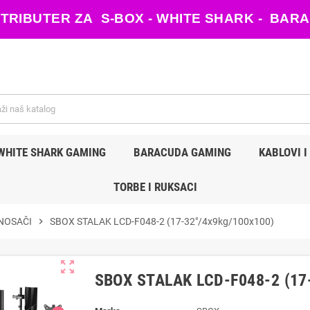
ISTRIBUTER ZA S-BOX - WHITE SHARK - B
WHITE SHARK GAMING
BARACUDA GAMING
KABLOVI I
TORBE I RUKSACI
NOSAČI
chevron_right
SBOX STALAK LCD-F048-2 (17-32"/4x9kg/100x100)
zoom_out_map
SBOX STALAK LCD-F048-2 (17