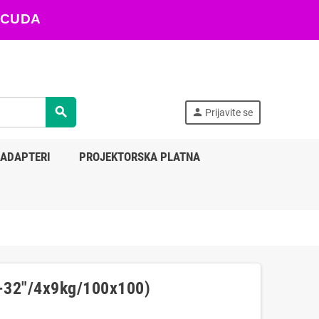
ARACUDA
search
person
Prijavite se
 ADAPTERI
PROJEKTORSKA PLATNA
-32"/4x9kg/100x100)