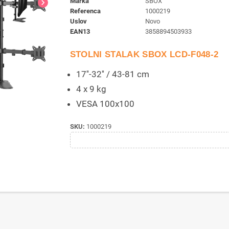
Marka
SBOX
chevron_right
Referenca
1000219
Uslov
Novo
EAN13
3858894503933
STOLNI STALAK SBOX LCD-F048-2
17''-32'' / 43-81 cm
4 x 9 kg
VESA 100x100
SKU:
1000219