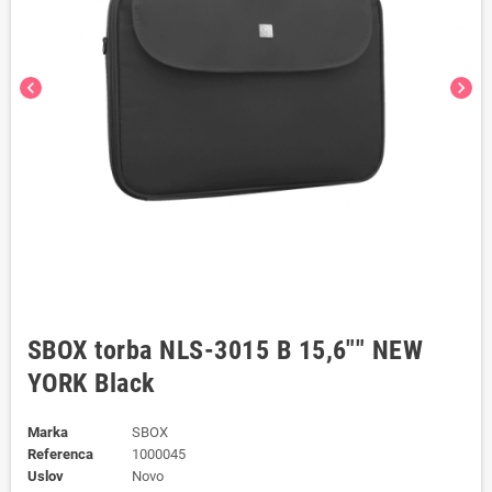
chevron_left
chevron_right
SBOX torba NLS-3015 B 15,6"" NEW
YORK Black
Marka
SBOX
Referenca
1000045
Uslov
Novo