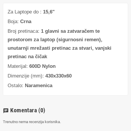
Za Laptope do :
15,6"
Boja:
Crna
Broj pretinaca:
1 glavni sa zatvaračem te
prostorom za laptop (sigurnosni remen),
unutarnji mrežasti pretinac za stvari, vanjski
pretinac na čičak
Materijal:
600D Nylon
Dimenzije (mm):
430x330x60
Ostalo:
Naramenica
Komentara
(0)
chat
Trenutno nema recenzija korisnika.