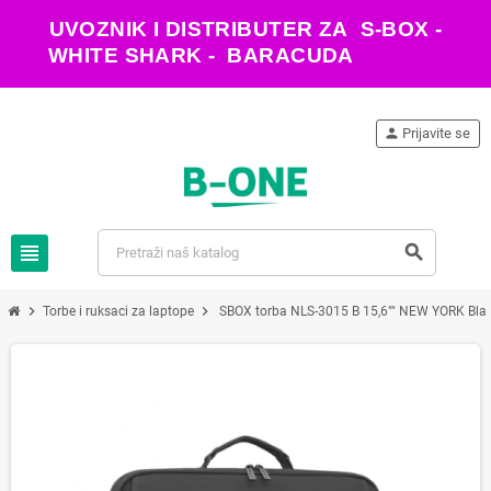
UVOZNIK I DISTRIBUTER ZA S-BOX -
WHITE SHARK - BARACUDA
person
Prijavite se
view_headline
search
chevron_right
chevron_right
Torbe i ruksaci za laptope
SBOX torba NLS-3015 B 15,6"" NEW YORK Bla