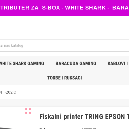
ISTRIBUTER ZA S-BOX - WHITE SHARK - B
WHITE SHARK GAMING
BARACUDA GAMING
KABLOVI I
TORBE I RUKSACI
N T-202 C
zoom_out_map
Fiskalni printer TRING EPSON 