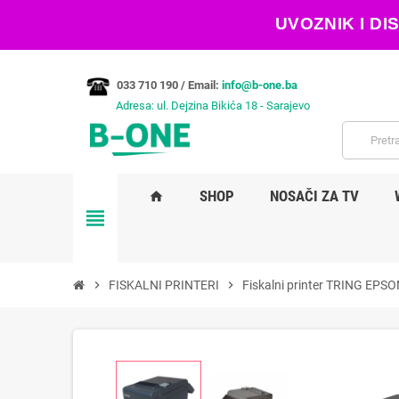
UVOZNIK I D
033 710 190 /
Email:
info@b-one.ba
Adresa: ul. Dejzina Bikića 18 - Sarajevo
SHOP
NOSAČI ZA TV
home
view_headline
chevron_right
FISKALNI PRINTERI
chevron_right
Fiskalni printer TRING EPSO