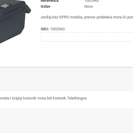
Referenca
1002943
Uslov
Novo
uređaj bez GPRS modula, prenos podataka mora ići putem 
SKU:
1002943
ta I krajnji korisnik mora biti korisnik Telethingsa