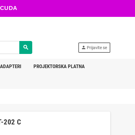
ARACUDA
search
person
Prijavite se
 ADAPTERI
PROJEKTORSKA PLATNA
T-202 C