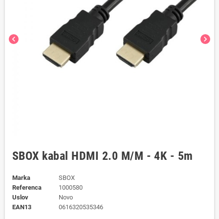
chevron_left
chevron_right
SBOX kabal HDMI 2.0 M/M - 4K - 5m
Marka
SBOX
Referenca
1000580
Uslov
Novo
EAN13
0616320535346