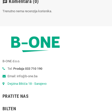
Komentara
(0)
chat
Trenutno nema recenzija korisnika.
B-ONE d.o.o.
Tel:
Prodaja 033 710 190
Email: info@b-one.ba
Dejzina Bikića 18 - Sarajevo
PRATITE NAS
BILTEN