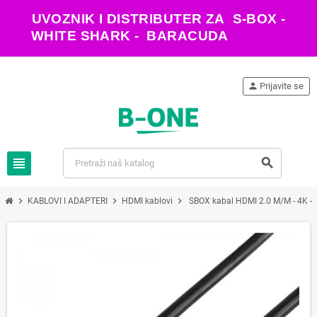
UVOZNIK I DISTRIBUTER ZA S-BOX -
WHITE SHARK - BARACUDA
person
Prijavite se
view_headline
search
chevron_right
chevron_right
chevron_right
KABLOVI I ADAPTERI
HDMI kablovi
SBOX kabal HDMI 2.0 M/M - 4K -