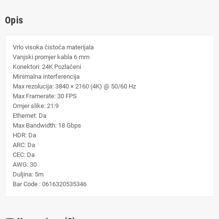
Opis
Vrlo visoka čistoća materijala
Vanjski promjer kabla
6 mm
Konektori:
24K Pozlaćeni
Minimalna interferencija
Max rezolucija:
3840 × 2160 (4K) @ 50/60 Hz
Max Framerate:
30 FPS
Omjer slike:
21:9
Ethernet:
Da
Max Bandwidth:
18 Gbps
HDR:
Da
ARC:
Da
CEC:
Da
AWG:
30
Duljina:
5m
Bar Code :
0616320535346