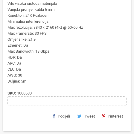
Vrlo visoka čistoća materijala
Vanjski promjer kabla
6 mm
Konektori:
24K Pozlaćeni
Minimalna interferencija
Max rezolucija:
3840 × 2160 (4K) @ 50/60 Hz
Max Framerate:
30 FPS
Omjer slike:
21:9
Ethernet:
Da
Max Bandwidth:
18 Gbps
HDR:
Da
ARC:
Da
CEC:
Da
AWG:
30
Duljina:
5m
SKU:
1000580
Podijeli
Tweet
Pinterest