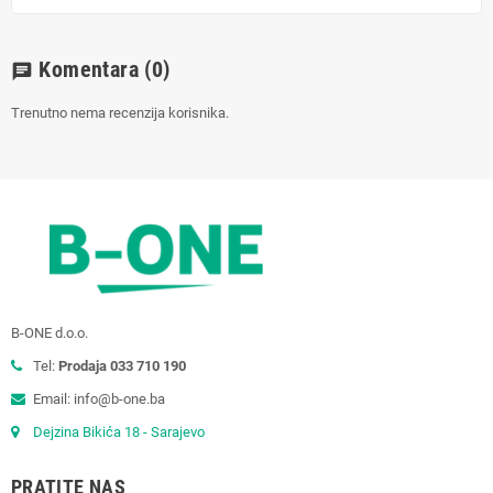
Komentara
(0)
chat
Trenutno nema recenzija korisnika.
B-ONE d.o.o.
Tel:
Prodaja 033 710 190
Email: info@b-one.ba
Dejzina Bikića 18 - Sarajevo
PRATITE NAS