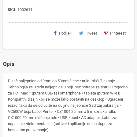
SKU:
1002611
Podijeli
Tweet
Pinterest
Opis
Pisač naljepnica od 9mm do 50mm širine • nula-Ink® Tiskanje
Tehnologija za izradu naljepnica u boji, bez potrebe za tintu! • Pogodno
za PC i Mac * (putem USB-a) i smartphone / tableta (putem Wi-Fi) •
Kompaktni dizajn koji se može lako postaviti na desktop • Ugrađeni
rezač, tako da se odlučite na duljinu naljepnice Sadržaj pakiranja •
VC500W boja Label Printer • CZ1004 25 mm x 5 m oznaka rolla,
CK1000 50 mm čišćenje role • USB kabel • AC adapter ,kabel za
napajanje •dokumentacije (softver i aplikacije su dostupni za
besplatno preuzimanje)