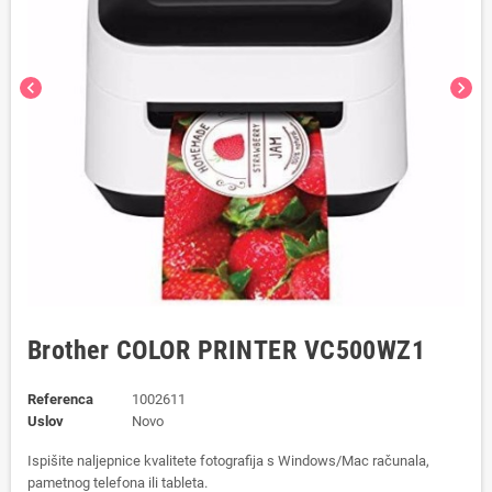
chevron_left
chevron_right
Brother COLOR PRINTER VC500WZ1
Referenca
1002611
Uslov
Novo
Ispišite naljepnice kvalitete fotografija s Windows/Mac računala,
pametnog telefona ili tableta.