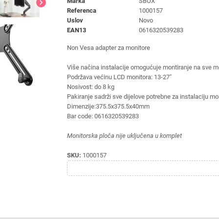
Marka
SBOX
chevron_right
Referenca
1000157
Uslov
Novo
EAN13
0616320539283
Non Vesa adapter za monitore
Više načina instalacije omogućuje montiranje na sve mon
Podržava većinu LCD monitora:
13-27"
Nosivost: do
8 kg
Pakiranje sadrži sve dijelove potrebne za instalaciju mo
Dimenzije:
375.5x375.5x40mm
Bar code:
0616320539283
Monitorska ploča nije uključena u komplet
SKU:
1000157