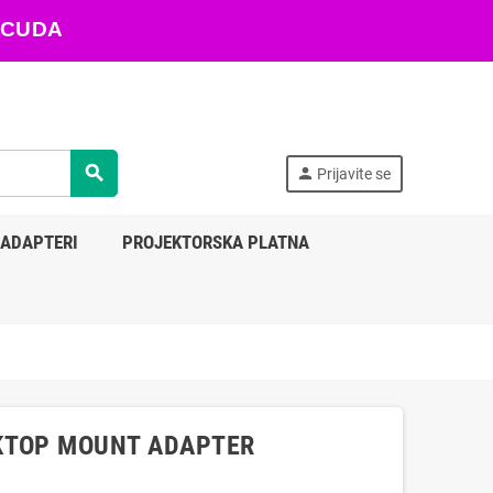
ARACUDA
search
person
Prijavite se
 ADAPTERI
PROJEKTORSKA PLATNA
KTOP MOUNT ADAPTER