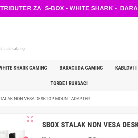
ISTRIBUTER ZA S-BOX - WHITE SHARK - B
WHITE SHARK GAMING
BARACUDA GAMING
KABLOVI I
TORBE I RUKSACI
STALAK NON VESA DESKTOP MOUNT ADAPTER
zoom_out_map
SBOX STALAK NON VESA DES