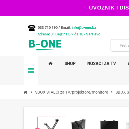
UVOZNIK I D
033 710 190 /
Email:
info@b-one.ba
Adresa: ul. Dejzina Bikića 18 - Sarajevo
SHOP
NOSAČI ZA TV
home
view_headline
chevron_right
SBOX STALCI za TV/projektore/monitore
chevron_right
SBOX 