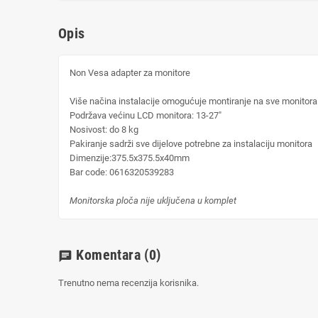
Opis
Non Vesa adapter za monitore
Više načina instalacije omogućuje montiranje na sve monitora r
Podržava većinu LCD monitora:
13-27"
Nosivost: do
8 kg
Pakiranje sadrži sve dijelove potrebne za instalaciju monitora
Dimenzije:
375.5x375.5x40mm
Bar code:
0616320539283
Monitorska ploča nije uključena u komplet
Komentara
(0)
chat
Trenutno nema recenzija korisnika.