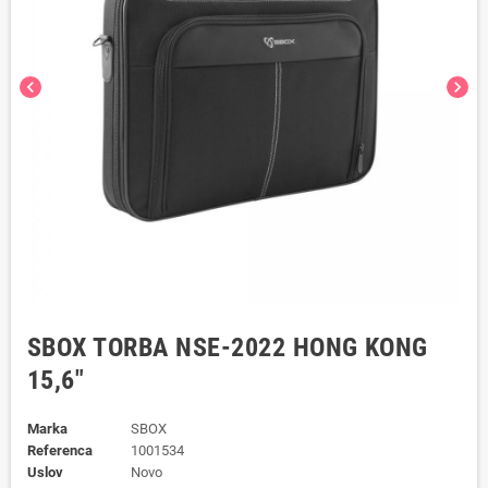
chevron_left
chevron_right
SBOX TORBA NSE-2022 HONG KONG
15,6"
Marka
SBOX
Referenca
1001534
Uslov
Novo