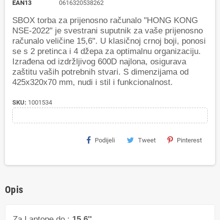
EAN13
0616320538262
SBOX torba za prijenosno računalo "HONG KONG
NSE-2022" je svestrani suputnik za vaše prijenosno
računalo veličine 15,6". U klasičnoj crnoj boji, ponosi
se s 2 pretinca i 4 džepa za optimalnu organizaciju.
Izrađena od izdržljivog 600D najlona, osigurava
zaštitu vaših potrebnih stvari. S dimenzijama od
425x320x70 mm, nudi i stil i funkcionalnost.
SKU:
1001534
Podijeli
Tweet
Pinterest
Opis
Za Laptope do :
15.6''