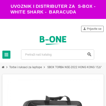
UVOZNIK I DISTRIBUTER ZA S-BOX -
WHITE SHARK - BARACUDA
person
Prijavite se
view_headline
search
chevron_right
chevron_right
Torbe i ruksaci za laptope
SBOX TORBA NSE-2022 HONG KONG 15,6"