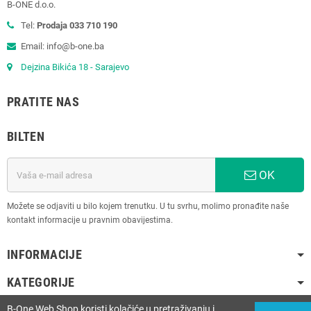
B-ONE d.o.o.
Tel:
Prodaja 033 710 190
Email: info@b-one.ba
Dejzina Bikića 18 - Sarajevo
PRATITE NAS
BILTEN
OK
Možete se odjaviti u bilo kojem trenutku. U tu svrhu, molimo pronađite naše
kontakt informacije u pravnim obavijestima.
INFORMACIJE
KATEGORIJE
B-One Web Shop koristi kolačiće u pretraživanju i