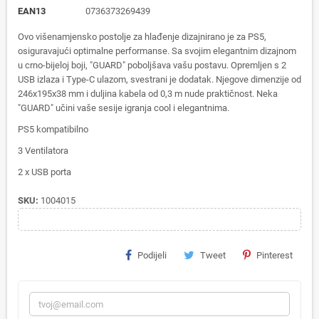
EAN13
0736373269439
Ovo višenamjensko postolje za hlađenje dizajnirano je za PS5,
osiguravajući optimalne performanse. Sa svojim elegantnim dizajnom
u crno-bijeloj boji, "GUARD" poboljšava vašu postavu. Opremljen s 2
USB izlaza i Type-C ulazom, svestrani je dodatak. Njegove dimenzije od
246x195x38 mm i duljina kabela od 0,3 m nude praktičnost. Neka
"GUARD" učini vaše sesije igranja cool i elegantnima.
PS5 kompatibilno
3 Ventilatora
2 x USB porta
SKU:
1004015
Podijeli
Tweet
Pinterest