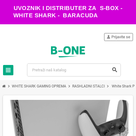
UVOZNIK I DISTRIBUTER ZA S-BOX -
WHITE SHARK - BARACUDA
person
Prijavite se
view_headline
search
chevron_right
chevron_right
chevron_right
WHITE SHARK GAMING OPREMA
RASHLADNI STALCI
White Shark 