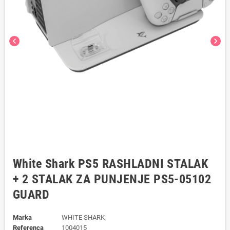
chevron_left
chevron_right
White Shark PS5 RASHLADNI STALAK
+ 2 STALAK ZA PUNJENJE PS5-05102
GUARD
Marka
WHITE SHARK
Referenca
1004015