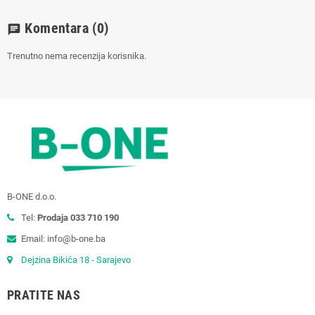
Komentara
(0)
chat
Trenutno nema recenzija korisnika.
B-ONE d.o.o.
Tel:
Prodaja 033 710 190
Email: info@b-one.ba
Dejzina Bikića 18 - Sarajevo
PRATITE NAS