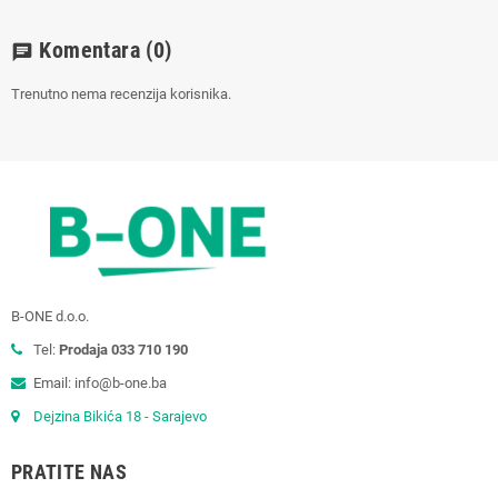
Komentara
(0)
chat
Trenutno nema recenzija korisnika.
B-ONE d.o.o.
Tel:
Prodaja 033 710 190
Email: info@b-one.ba
Dejzina Bikića 18 - Sarajevo
PRATITE NAS