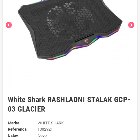
chevron_left
chevron_right
White Shark RASHLADNI STALAK GCP-
03 GLACIER
Marka
WHITE SHARK
Referenca
1002921
Uslov
Novo