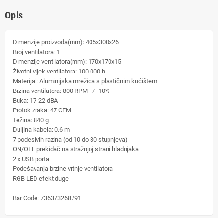
Opis
Dimenzije proizvoda(mm):
405x300x26
Broj ventilatora:
1
Dimenzije ventilatora(mm):
170x170x15
Životni vijek ventilatora:
100.000 h
Materijal:
Aluminijska mrežica s plastičnim kućištem
Brzina ventilatora:
800 RPM +/- 10%
Buka:
17-22 dBA
Protok zraka:
47 CFM
Težina:
840 g
Duljina kabela:
0.6 m
7 podesivih razina (od 10 do 30 stupnjeva)
ON/OFF prekidač na stražnjoj strani hladnjaka
2 x USB porta
Podešavanja brzine vrtnje ventilatora
RGB LED efekt duge
Bar Code:
736373268791