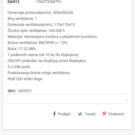
EAN13
736373268791
Dimenzije proizvoda(mm):
405x300x26
Broj ventilatora:
1
Dimenzije ventilatora(mm):
170x170x15
Životni vijek ventilatora:
100.000 h
Materijal:
Aluminijska mrežica s plastičnim kućištem
Brzina ventilatora:
800 RPM +/- 10%
Buka:
17-22 dBA
7 podesivih razina (od 10 do 30 stupnjeva)
ON/OFF prekidač na stražnjoj strani hladnjaka
2 x USB porta
Podešavanja brzine vrtnje ventilatora
RGB LED efekt duge
SKU:
1002921
Podijeli
Tweet
Pinterest