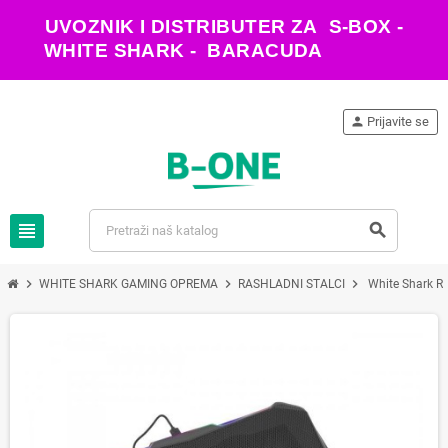
UVOZNIK I DISTRIBUTER ZA S-BOX -
WHITE SHARK - BARACUDA
person
Prijavite se
view_headline
search
chevron_right
chevron_right
chevron_right
WHITE SHARK GAMING OPREMA
RASHLADNI STALCI
White Shark 